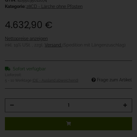
GTIN:
4255835612874
Kategorie:
28CD - Lärche ohne Pfosten
4.632,90 €
Nettopreise anzeigen
inkl. 19% USt. , zzgl.
Versand
(Spedition mit Längenzuschlag)
Sofort verfügbar
Lieferzeit:
Frage zum Artikel
5 - 10 Werktage
(DE - Ausland abweichend)