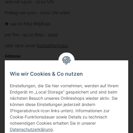
und von 14:00 - 17:00 Uhr
Freitag von 9:00 - 12:00 Uhr unter:
☎️ +49 (0) 8752 8658090
per Fax: +49 (0) 8752 - 9599
oder über unser
Kontaktformular
Adresse
Bauer-Systemtechnik GmbH
Wie wir Cookies & Co nutzen
Gewerbering 17
Einstellungen, die Sie hier vornehmen, werden auf Ihrem
84072 Au i.d. Hallertau
Endgerät im „Local Storage“ gespeichert und sind beim
nächsten Besuch unseres Onlineshops wieder aktiv. Sie
info@bauer-tore.de
können diese Einstellungen jederzeit ändern
(Fingerabdruck-Icon links unten). Informationen zur
Cookie-Funktionsdauer sowie Details zu technisch
notwendigen Cookies erhalten Sie in unserer
Datenschutzerklärung
.