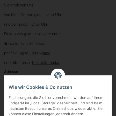
Sie erreichen uns
von Mo. - Do. von 9:00 - 12:00 Uhr
und von 14:00 - 17:00 Uhr
Freitag von 9:00 - 12:00 Uhr unter:
☎️ +49 (0) 8752 8658090
per Fax: +49 (0) 8752 - 9599
oder über unser
Kontaktformular
Adresse
Bauer-Systemtechnik GmbH
Wie wir Cookies & Co nutzen
Gewerbering 17
Einstellungen, die Sie hier vornehmen, werden auf Ihrem
84072 Au i.d. Hallertau
Endgerät im „Local Storage“ gespeichert und sind beim
nächsten Besuch unseres Onlineshops wieder aktiv. Sie
info@bauer-tore.de
können diese Einstellungen jederzeit ändern