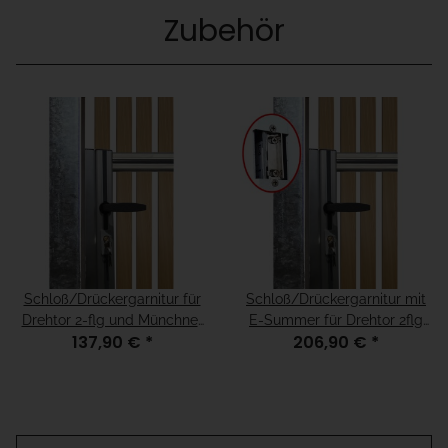
Zubehör
Schloß/Drückergarnitur für
Schloß/Drückergarnitur mit
Drehtor 2-flg und Münchner
E-Summer für Drehtor 2flg
137,90 €
*
206,90 €
*
Modell, für H=80
und Münchner Modell, für
H=80