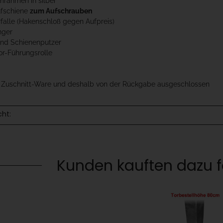
mrahmen in silber
ufschiene
zum Aufschrauben
rfalle (Hakenschloß gegen Aufpreis)
nger
 und Schienenputzer
or-Führungsrolle
t Zuschnitt-Ware und deshalb von der Rückgabe ausgeschlossen
cht:
Kunden kauften dazu fo