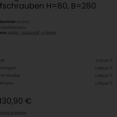
fschrauben H=80, B=280
elnummer:
107000
4255835613444
orie:
29AAA - Kunststoff, 4 Farben
e
eiß
1.130,90 €
nnengrün
1.469,90 €
che-Rustikal
1.469,90 €
lbergrau
1.469,90 €
.130,90 €
preise anzeigen