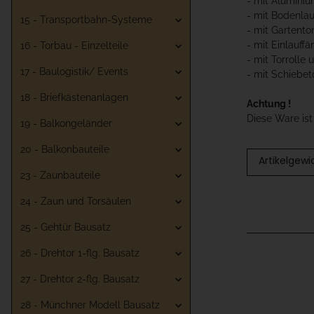
- mit Aluminiu
- mit Bodenla
15 - Transportbahn-Systeme
- mit Gartento
- mit Einlauffä
16 - Torbau - Einzelteile
- mit Torrolle
17 - Baulogistik/ Events
- mit Schiebet
18 - Briefkästenanlagen
Achtung !
Diese Ware is
19 - Balkongeländer
20 - Balkonbauteile
Artikelgewi
23 - Zaunbauteile
24 - Zaun und Torsäulen
25 - Gehtür Bausatz
26 - Drehtor 1-flg. Bausatz
27 - Drehtor 2-flg. Bausatz
28 - Münchner Modell Bausatz