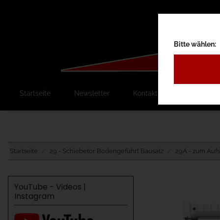
Bitte wählen:
Startseite
Newsletter
Kontakt
Ausschreib
Startseite
29 - Schiebetor Bodengeführt Bausatz
29A - zum Auf
YouTube - Videos |
Instagram