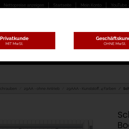
Nettopreise anzeigen
Startseite
Mein Konto
YouTube 
Privatkunde
Geschäftskun
MIT MwSt.
OHNE MwSt.
ungstexte
Montageleistungen
Begutachtung
B
schrauben
29AA - ohne Antrieb
29AAA - Kunststoff, 4 Farben
Sc
Sc
Bo