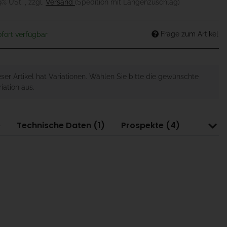
19% USt. , zzgl.
Versand
(Spedition mit Längenzuschlag)
Frage zum Artikel
fort verfügbar
eser Artikel hat Variationen. Wählen Sie bitte die gewünschte
iation aus.
e
Technische Daten (1)
Prospekte (4)