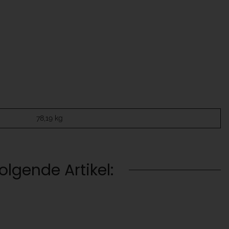
78,19
kg
lgende Artikel: