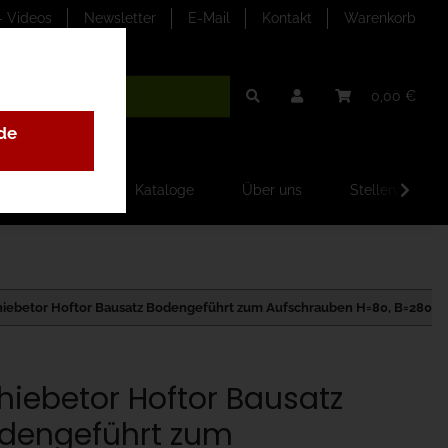
- Videos
Newsletter
E-Mail
Kontakt
Warenkorb
0,00 €
de
ilder-Galerien
Kataloge
Über uns
Stellenangebo
hiebetor Hoftor Bausatz Bodengeführt zum Aufschrauben H=80, B=280
hiebetor Hoftor Bausatz
dengeführt zum