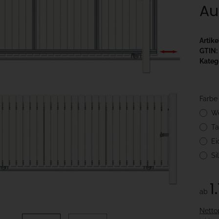
Au
Artik
GTIN:
Kateg
Farb
W
Ta
Ei
Si
1
ab
Netto