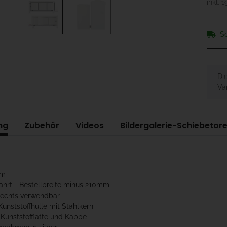
inkl. 
So
x
Di
Var
ng
Zubehör
Videos
Bildergalerie-Schiebetor
cm
fahrt = Bestellbreite minus 210mm
 Rechts verwendbar
Kunststoffhülle mit Stahlkern
 Kunststofflatte und Kappe