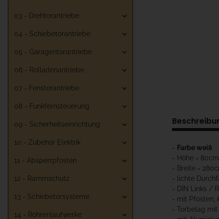
03 - Drehtorantriebe
04 - Schiebetorantriebe
05 - Garagentorantriebe
06 - Rolladenantriebe
07 - Fensterantriebe
08 - Funkfernsteuerung
Beschreibu
09 - Sicherheitseinrichtung
10 - Zubehör Elektrik
-
Farbe weiß
- Höhe = 80cm
11 - Absperrpfosten
- Breite = 280
- lichte Durch
12 - Rammschutz
- DIN Links /
13 - Schiebetorsysteme
- mit Pfosten, 
- Torbelag mit
14 - Röhrenlaufwerke