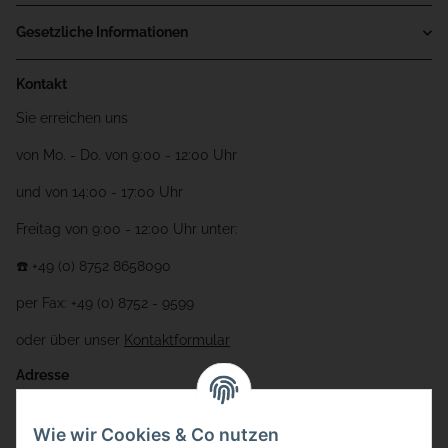
Gesetzliche Informationen
Kontakt
Sie erreichen uns
von Mo. - Do. von 9:00 - 12:00 Uhr
und von 14:00 - 17:00 Uhr
Freitag von 9:00 - 12:00 Uhr unter:
☎️ +49 (0) 8752 8658090
per Fax: +49 (0) 8752 - 9599
oder über unser
Kontaktformular
Adresse
Bauer-Systemtechnik GmbH
Wie wir Cookies & Co nutzen
Gewerbering 17