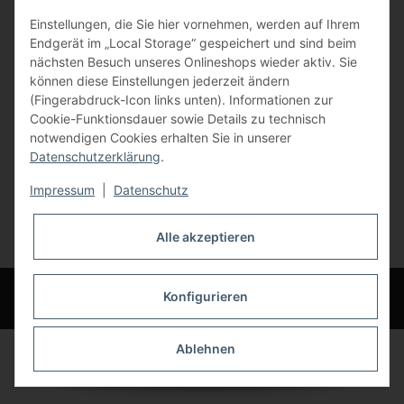
Einstellungen, die Sie hier vornehmen, werden auf Ihrem
84072 Au i.d. Hallertau
Endgerät im „Local Storage“ gespeichert und sind beim
nächsten Besuch unseres Onlineshops wieder aktiv. Sie
info@bauer-tore.de
können diese Einstellungen jederzeit ändern
(Fingerabdruck-Icon links unten). Informationen zur
Cookie-Funktionsdauer sowie Details zu technisch
notwendigen Cookies erhalten Sie in unserer
Datenschutzerklärung
.
Impressum
|
Datenschutz
Vertrag widerrufen
Alle akzeptieren
* Alle Preise inkl. gesetzlicher USt., zzgl.
Versand
© Bauer-Systemtechnik GmbH - Technische Änderungen und Irrtümer
Konfigurieren
vorbehalten
Ablehnen