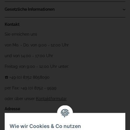
Gesetzliche Informationen
Kontakt
Sie erreichen uns
von Mo. - Do. von 9:00 - 12:00 Uhr
und von 14:00 - 17:00 Uhr
Freitag von 9:00 - 12:00 Uhr unter:
☎️ +49 (0) 8752 8658090
per Fax: +49 (0) 8752 - 9599
oder über unser
Kontaktformular
Adresse
Bauer-Systemtechnik GmbH
Wie wir Cookies & Co nutzen
Gewerbering 17