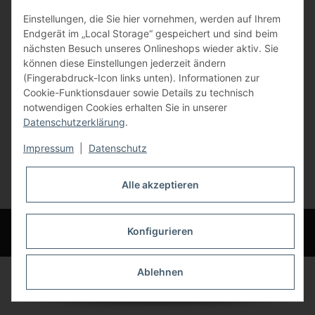
Einstellungen, die Sie hier vornehmen, werden auf Ihrem
84072 Au i.d. Hallertau
Endgerät im „Local Storage“ gespeichert und sind beim
nächsten Besuch unseres Onlineshops wieder aktiv. Sie
info@bauer-tore.de
können diese Einstellungen jederzeit ändern
(Fingerabdruck-Icon links unten). Informationen zur
Cookie-Funktionsdauer sowie Details zu technisch
notwendigen Cookies erhalten Sie in unserer
Datenschutzerklärung
.
Impressum
|
Datenschutz
Vertrag widerrufen
Alle akzeptieren
* Alle Preise inkl. gesetzlicher USt., zzgl.
Versand
© Bauer-Systemtechnik GmbH - Technische Änderungen und Irrtümer
Konfigurieren
vorbehalten
Ablehnen