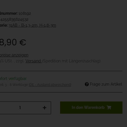
elnummer:
108192
4255835624532
orie:
31AB - B=1,3-2m, H=1,8-3m
8,90 €
preise anzeigen
19% USt. , zzgl.
Versand
(Spedition mit Längenzuschlag)
fort verfügbar
Frage zum Artikel
eit:
3 - 8 Werktage
(DE - Ausland abweichend)
In den Warenkorb