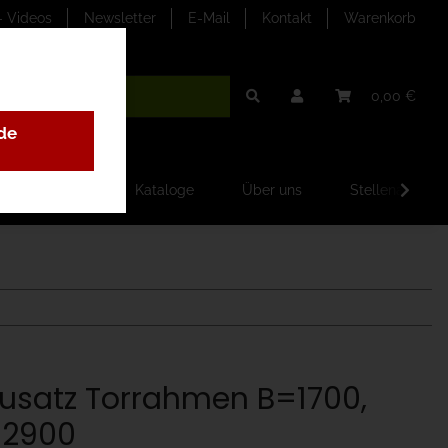
- Videos
Newsletter
E-Mail
Kontakt
Warenkorb
0,00 €
de
ilder-Galerien
Kataloge
Über uns
Stellenangebo
usatz Torrahmen B=1700,
2900