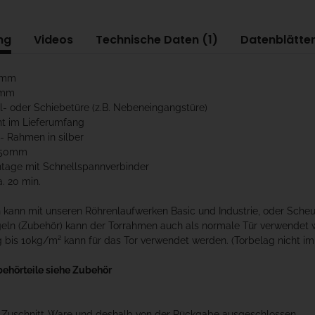
ng
Videos
Technische Daten (1)
Datenblätter
00mm
0mm
el- oder Schiebetüre (z.B. Nebeneingangstüre)
ht im Lieferumfang
u- Rahmen in silber
x50mm
ntage mit Schnellspannverbinder
a. 20 min.
kann mit unseren Röhrenlaufwerken Basic und Industrie, oder Scheu
geln (Zubehör) kann der Torrahmen auch als normale Tür verwendet 
 bis 10kg/m² kann für das Tor verwendet werden. (Torbelag nicht im
behörteile siehe Zubehör
t Zuschnitt-Ware und deshalb von der Rückgabe ausgeschlossen