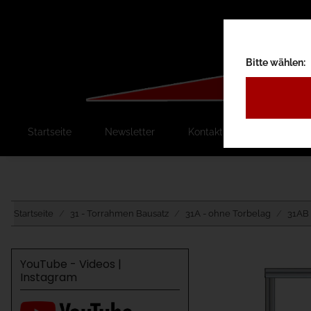
Bitte wählen:
Startseite
Newsletter
Kontakt
Ausschreib
Startseite
31 - Torrahmen Bausatz
31A - ohne Torbelag
31AB 
YouTube - Videos |
Instagram