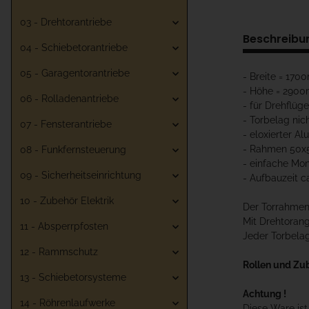
03 - Drehtorantriebe
Beschreibu
04 - Schiebetorantriebe
05 - Garagentorantriebe
- Breite = 17
- Höhe = 290
06 - Rolladenantriebe
- für Drehflüg
- Torbelag nic
07 - Fensterantriebe
- eloxierter Al
- Rahmen 50
08 - Funkfernsteuerung
- einfache Mo
09 - Sicherheitseinrichtung
- Aufbauzeit c
10 - Zubehör Elektrik
Der Torrahmen 
Mit Drehtoran
11 - Absperrpfosten
Jeder Torbelag
12 - Rammschutz
Rollen und Zu
13 - Schiebetorsysteme
Achtung !
14 - Röhrenlaufwerke
Diese Ware is