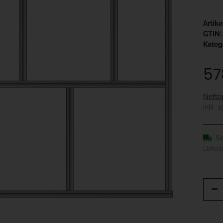
Artik
GTIN:
Kateg
57
Netto
inkl. 
So
Lieferz