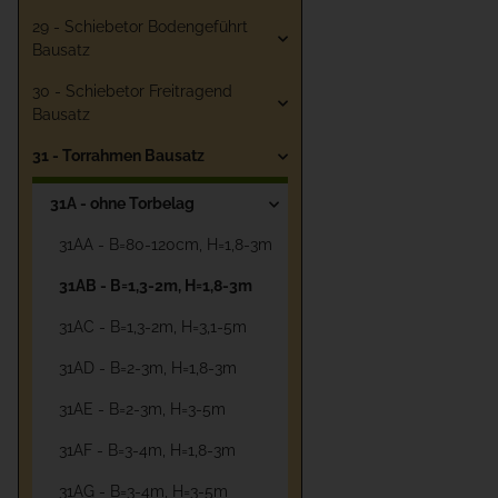
29 - Schiebetor Bodengeführt
Bausatz
30 - Schiebetor Freitragend
Bausatz
31 - Torrahmen Bausatz
31A - ohne Torbelag
31AA - B=80-120cm, H=1,8-3m
31AB - B=1,3-2m, H=1,8-3m
31AC - B=1,3-2m, H=3,1-5m
31AD - B=2-3m, H=1,8-3m
31AE - B=2-3m, H=3-5m
31AF - B=3-4m, H=1,8-3m
31AG - B=3-4m, H=3-5m