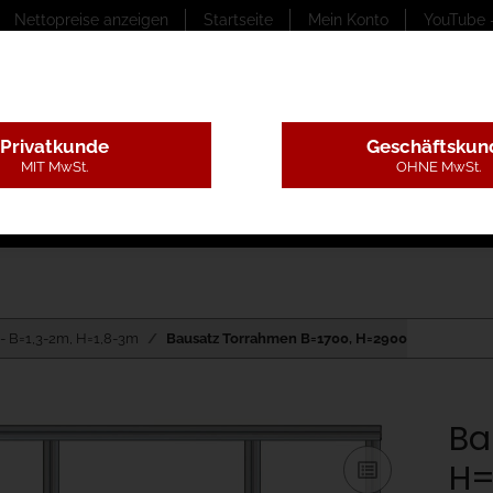
Nettopreise anzeigen
Startseite
Mein Konto
YouTube 
Privatkunde
Geschäftskun
MIT MwSt.
OHNE MwSt.
ungstexte
Montageleistungen
Begutachtung
B
- B=1,3-2m, H=1,8-3m
Bausatz Torrahmen B=1700, H=2900
Ba
H=