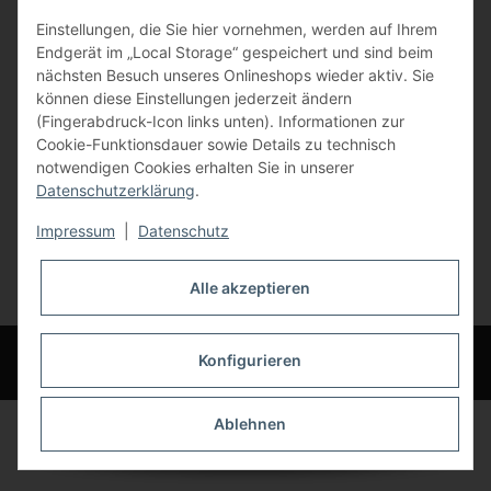
Einstellungen, die Sie hier vornehmen, werden auf Ihrem
84072 Au i.d. Hallertau
Endgerät im „Local Storage“ gespeichert und sind beim
nächsten Besuch unseres Onlineshops wieder aktiv. Sie
info@bauer-tore.de
können diese Einstellungen jederzeit ändern
(Fingerabdruck-Icon links unten). Informationen zur
Cookie-Funktionsdauer sowie Details zu technisch
notwendigen Cookies erhalten Sie in unserer
Datenschutzerklärung
.
Impressum
|
Datenschutz
Vertrag widerrufen
Alle akzeptieren
* Alle Preise inkl. gesetzlicher USt., zzgl.
Versand
© Bauer-Systemtechnik GmbH - Technische Änderungen und Irrtümer
Konfigurieren
vorbehalten
Ablehnen