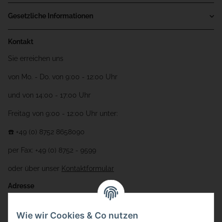
Gesetzliche Informationen
Kontakt
Sie erreichen uns
von Mo. - Do. von 9:00 - 12:00 Uhr
und von 14:00 - 17:00 Uhr
Freitag von 9:00 - 12:00 Uhr unter:
☎️ +49 (0) 8752 8658090
per Fax: +49 (0) 8752 - 9599
oder über unser
Kontaktformular
Adresse
Bauer-Systemtechnik GmbH
Wie wir Cookies & Co nutzen
Gewerbering 17