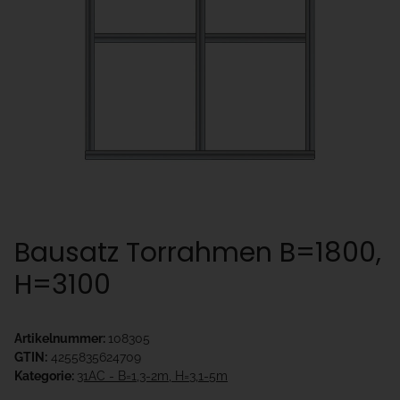
Bausatz Torrahmen B=1800,
H=3100
Artikelnummer:
108305
GTIN:
4255835624709
Kategorie:
31AC - B=1,3-2m, H=3,1-5m