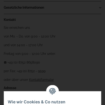
Gesetzliche Informationen
Kontakt
Sie erreichen uns
von Mo. - Do. von 9:00 - 12:00 Uhr
und von 14:00 - 17:00 Uhr
Freitag von 9:00 - 12:00 Uhr unter:
☎️ +49 (0) 8752 8658090
per Fax: +49 (0) 8752 - 9599
oder über unser
Kontaktformular
Adresse
Bauer-Systemtechnik GmbH
Wie wir Cookies & Co nutzen
Gewerbering 17