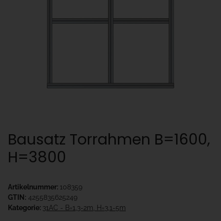
Bausatz Torrahmen B=1600,
H=3800
Artikelnummer:
108359
GTIN:
4255835625249
Kategorie:
31AC - B=1,3-2m, H=3,1-5m