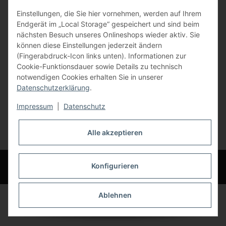
Einstellungen, die Sie hier vornehmen, werden auf Ihrem
84072 Au i.d. Hallertau
Endgerät im „Local Storage“ gespeichert und sind beim
nächsten Besuch unseres Onlineshops wieder aktiv. Sie
info@bauer-tore.de
können diese Einstellungen jederzeit ändern
(Fingerabdruck-Icon links unten). Informationen zur
Cookie-Funktionsdauer sowie Details zu technisch
notwendigen Cookies erhalten Sie in unserer
Datenschutzerklärung
.
Impressum
|
Datenschutz
Vertrag widerrufen
Alle akzeptieren
* Alle Preise inkl. gesetzlicher USt., zzgl.
Versand
© Bauer-Systemtechnik GmbH - Technische Änderungen und Irrtümer
Konfigurieren
vorbehalten
Ablehnen