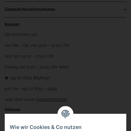
Gesetzliche Informationen
Kontakt
Sie erreichen uns
von Mo. - Do. von 9:00 - 12:00 Uhr
und von 14:00 - 17:00 Uhr
Freitag von 9:00 - 12:00 Uhr unter:
☎️ +49 (0) 8752 8658090
per Fax: +49 (0) 8752 - 9599
oder über unser
Kontaktformular
Adresse
Bauer-Systemtechnik GmbH
Wie wir Cookies & Co nutzen
Gewerbering 17