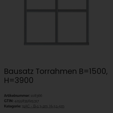
Bausatz Torrahmen B=1500,
H=3900
Artikelnummer:
108366
GTIN:
4255835625317
Kategorie:
31AC - B=1,3-2m, H=3,1-5m