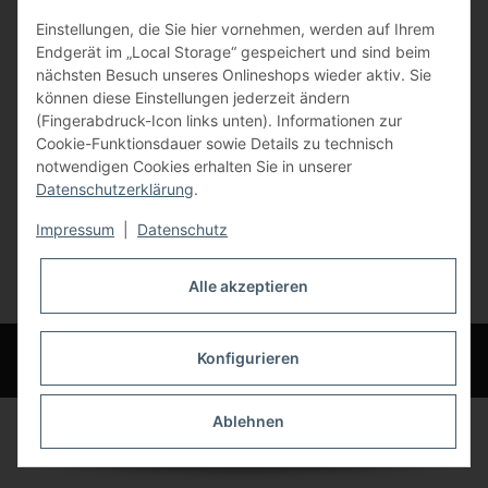
Einstellungen, die Sie hier vornehmen, werden auf Ihrem
84072 Au i.d. Hallertau
Endgerät im „Local Storage“ gespeichert und sind beim
nächsten Besuch unseres Onlineshops wieder aktiv. Sie
info@bauer-tore.de
können diese Einstellungen jederzeit ändern
(Fingerabdruck-Icon links unten). Informationen zur
Cookie-Funktionsdauer sowie Details zu technisch
notwendigen Cookies erhalten Sie in unserer
Datenschutzerklärung
.
Impressum
|
Datenschutz
Vertrag widerrufen
Alle akzeptieren
* Alle Preise inkl. gesetzlicher USt., zzgl.
Versand
© Bauer-Systemtechnik GmbH - Technische Änderungen und Irrtümer
Konfigurieren
vorbehalten
Ablehnen