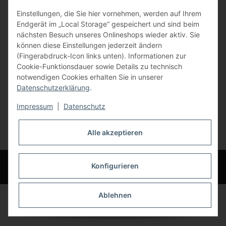
Einstellungen, die Sie hier vornehmen, werden auf Ihrem
84072 Au i.d. Hallertau
Endgerät im „Local Storage“ gespeichert und sind beim
nächsten Besuch unseres Onlineshops wieder aktiv. Sie
info@bauer-tore.de
können diese Einstellungen jederzeit ändern
(Fingerabdruck-Icon links unten). Informationen zur
Cookie-Funktionsdauer sowie Details zu technisch
notwendigen Cookies erhalten Sie in unserer
Datenschutzerklärung
.
Impressum
|
Datenschutz
Vertrag widerrufen
Alle akzeptieren
* Alle Preise inkl. gesetzlicher USt., zzgl.
Versand
© Bauer-Systemtechnik GmbH - Technische Änderungen und Irrtümer
Konfigurieren
vorbehalten
Ablehnen