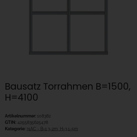
Bausatz Torrahmen B=1500,
H=4100
Artikelnummer:
108382
GTIN:
4255835625478
Kategorie:
31AC - B=1,3-2m, H=3,1-5m