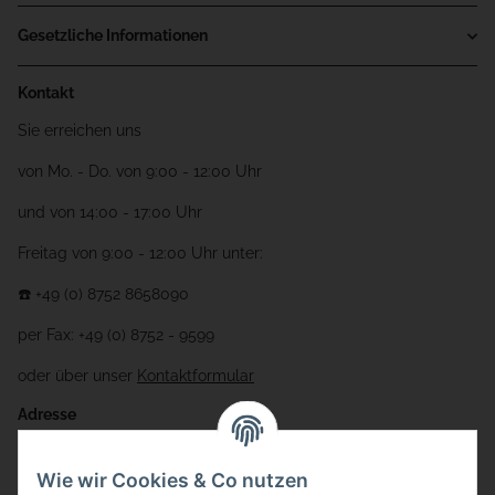
Gesetzliche Informationen
Kontakt
Sie erreichen uns
von Mo. - Do. von 9:00 - 12:00 Uhr
und von 14:00 - 17:00 Uhr
Freitag von 9:00 - 12:00 Uhr unter:
☎️ +49 (0) 8752 8658090
per Fax: +49 (0) 8752 - 9599
oder über unser
Kontaktformular
Adresse
Bauer-Systemtechnik GmbH
Wie wir Cookies & Co nutzen
Gewerbering 17