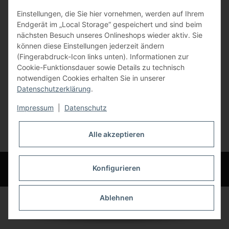
Einstellungen, die Sie hier vornehmen, werden auf Ihrem
84072 Au i.d. Hallertau
Endgerät im „Local Storage“ gespeichert und sind beim
nächsten Besuch unseres Onlineshops wieder aktiv. Sie
info@bauer-tore.de
können diese Einstellungen jederzeit ändern
(Fingerabdruck-Icon links unten). Informationen zur
Cookie-Funktionsdauer sowie Details zu technisch
notwendigen Cookies erhalten Sie in unserer
Datenschutzerklärung
.
Impressum
|
Datenschutz
Vertrag widerrufen
Alle akzeptieren
* Alle Preise inkl. gesetzlicher USt., zzgl.
Versand
© Bauer-Systemtechnik GmbH - Technische Änderungen und Irrtümer
Konfigurieren
vorbehalten
Ablehnen