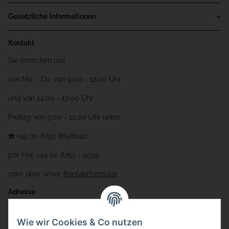
Gesetzliche Informationen
Kontakt
Sie erreichen uns
von Mo. - Do. von 9:00 - 12:00 Uhr
und von 14:00 - 17:00 Uhr
Freitag von 9:00 - 12:00 Uhr unter:
☎️ +49 (0) 8752 8658090
per Fax: +49 (0) 8752 - 9599
oder über unser
Kontaktformular
Adresse
Bauer-Systemtechnik GmbH
Wie wir Cookies & Co nutzen
Gewerbering 17