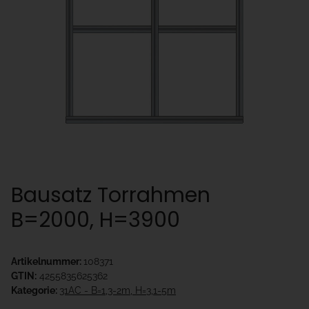
Bausatz Torrahmen
B=2000, H=3900
Artikelnummer:
108371
GTIN:
4255835625362
Kategorie:
31AC - B=1,3-2m, H=3,1-5m