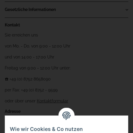
Gesetzliche Informationen
Kontakt
Sie erreichen uns
von Mo. - Do. von 9:00 - 12:00 Uhr
und von 14:00 - 17:00 Uhr
Freitag von 9:00 - 12:00 Uhr unter:
☎️ +49 (0) 8752 8658090
per Fax: +49 (0) 8752 - 9599
oder über unser
Kontaktformular
Adresse
Bauer-Systemtechnik GmbH
Wie wir Cookies & Co nutzen
Gewerbering 17