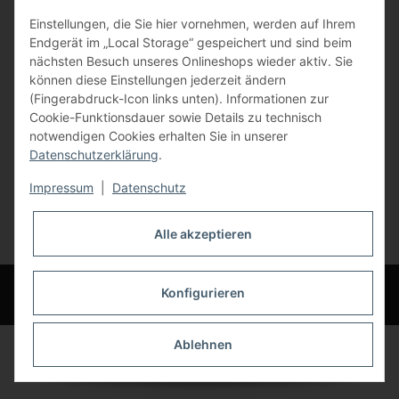
Einstellungen, die Sie hier vornehmen, werden auf Ihrem
84072 Au i.d. Hallertau
Endgerät im „Local Storage“ gespeichert und sind beim
nächsten Besuch unseres Onlineshops wieder aktiv. Sie
info@bauer-tore.de
können diese Einstellungen jederzeit ändern
(Fingerabdruck-Icon links unten). Informationen zur
Cookie-Funktionsdauer sowie Details zu technisch
notwendigen Cookies erhalten Sie in unserer
Datenschutzerklärung
.
Impressum
|
Datenschutz
Vertrag widerrufen
Alle akzeptieren
* Alle Preise inkl. gesetzlicher USt., zzgl.
Versand
© Bauer-Systemtechnik GmbH - Technische Änderungen und Irrtümer
Konfigurieren
vorbehalten
Ablehnen