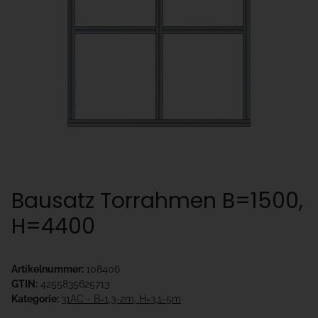
Bausatz Torrahmen B=1500,
H=4400
Artikelnummer:
108406
GTIN:
4255835625713
Kategorie:
31AC - B=1,3-2m, H=3,1-5m