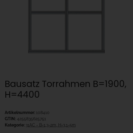
Bausatz Torrahmen B=1900,
H=4400
Artikelnummer:
108410
GTIN:
4255835625751
Kategorie:
31AC - B=1,3-2m, H=3,1-5m