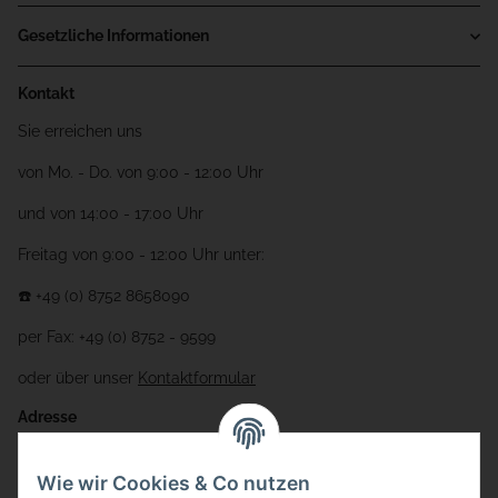
Gesetzliche Informationen
Kontakt
Sie erreichen uns
von Mo. - Do. von 9:00 - 12:00 Uhr
und von 14:00 - 17:00 Uhr
Freitag von 9:00 - 12:00 Uhr unter:
☎️ +49 (0) 8752 8658090
per Fax: +49 (0) 8752 - 9599
oder über unser
Kontaktformular
Adresse
Bauer-Systemtechnik GmbH
Wie wir Cookies & Co nutzen
Gewerbering 17