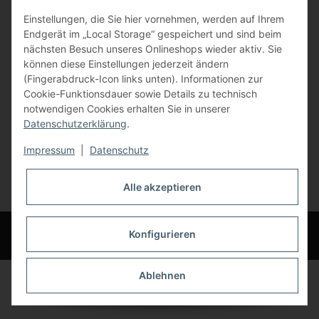
Einstellungen, die Sie hier vornehmen, werden auf Ihrem
84072 Au i.d. Hallertau
Endgerät im „Local Storage“ gespeichert und sind beim
nächsten Besuch unseres Onlineshops wieder aktiv. Sie
info@bauer-tore.de
können diese Einstellungen jederzeit ändern
(Fingerabdruck-Icon links unten). Informationen zur
Cookie-Funktionsdauer sowie Details zu technisch
notwendigen Cookies erhalten Sie in unserer
Datenschutzerklärung
.
Impressum
|
Datenschutz
Vertrag widerrufen
Alle akzeptieren
* Alle Preise inkl. gesetzlicher USt., zzgl.
Versand
© Bauer-Systemtechnik GmbH - Technische Änderungen und Irrtümer
Konfigurieren
vorbehalten
Ablehnen