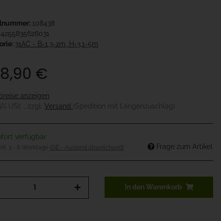
elnummer:
108438
4255835626031
orie:
31AC - B=1,3-2m, H=3,1-5m
8,90 €
preise anzeigen
19% USt. , zzgl.
Versand
(Spedition mit Längenzuschlag)
fort verfügbar
Frage zum Artikel
eit:
3 - 8 Werktage
(DE - Ausland abweichend)
In den Warenkorb