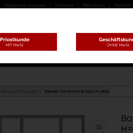
Nettopreise anzeigen
Startseite
Mein Konto
YouTube 
Privatkunde
Geschäftskun
MIT MwSt.
OHNE MwSt.
ungstexte
Montageleistungen
Begutachtung
B
- B=1,3-2m, H=3,1-5m
Bausatz Torrahmen B=1500, H=4800
Ba
H=