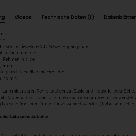
ng
Videos
Technische Daten (1)
Datenblätter
00mm
0mm
el- oder Schiebetüre (z.B. Nebeneingangstüre)
ht im Lieferumfang
u- Rahmen in silber
x50mm
ntage mit Schnellspannverbinder
a. 20 min.
kann mit unseren Röhrenlaufwerken Basic und Industrie, oder Scheu
geln (Zubehör) kann der Torrahmen auch als normale Tür verwendet 
 bis 10kg/m² kann für das Tor verwendet werden. (Torbelag nicht im
behörteile siehe Zubehör
t Zuschnitt-Ware und deshalb von der Rückgabe ausgeschlossen