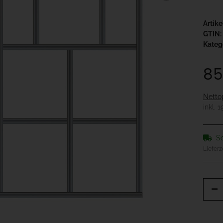
Artik
GTIN:
Kateg
85
Netto
inkl. 
So
Lieferz