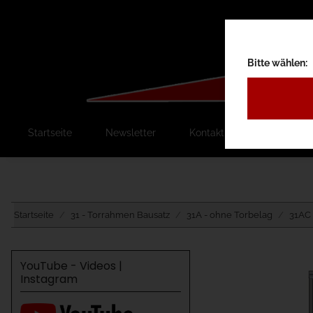
Bitte wählen:
Startseite
Newsletter
Kontakt
Ausschreib
Startseite
31 - Torrahmen Bausatz
31A - ohne Torbelag
31AC 
YouTube - Videos |
Instagram