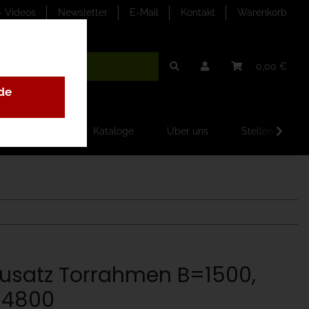
- Videos
Newsletter
E-Mail
Kontakt
Warenkorb
0,00 €
de
ilder-Galerien
Kataloge
Über uns
Stellenangebo
usatz Torrahmen B=1500,
4800