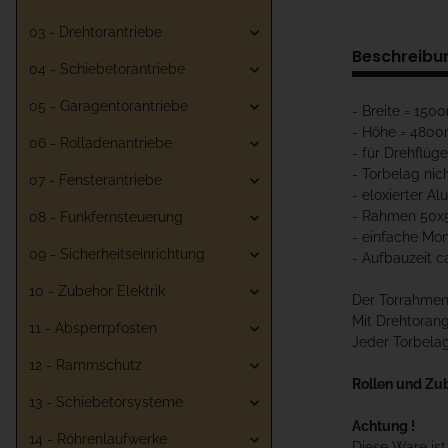
03 - Drehtorantriebe
Beschreibu
04 - Schiebetorantriebe
05 - Garagentorantriebe
- Breite = 15
- Höhe = 480
06 - Rolladenantriebe
- für Drehflüg
- Torbelag nic
07 - Fensterantriebe
- eloxierter Al
- Rahmen 50
08 - Funkfernsteuerung
- einfache Mo
09 - Sicherheitseinrichtung
- Aufbauzeit c
10 - Zubehör Elektrik
Der Torrahmen 
Mit Drehtoran
11 - Absperrpfosten
Jeder Torbelag
12 - Rammschutz
Rollen und Zu
13 - Schiebetorsysteme
Achtung !
14 - Röhrenlaufwerke
Diese Ware is