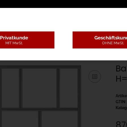
sschreibungstexte
Montageleistungen
Begutachtun
Privatkunde
Geschäftskun
MIT MwSt.
OHNE MwSt.
- B=1,3-2m, H=3,1-5m
Bausatz Torrahmen B=1900, H=4500
Ba
H=
Artik
GTIN:
Kateg
87