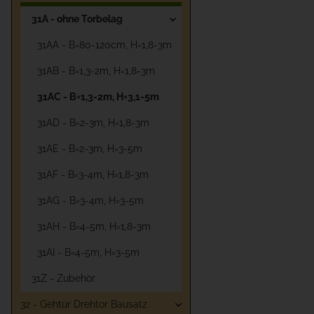
31A - ohne Torbelag
31AA - B=80-120cm, H=1,8-3m
31AB - B=1,3-2m, H=1,8-3m
31AC - B=1,3-2m, H=3,1-5m
31AD - B=2-3m, H=1,8-3m
31AE - B=2-3m, H=3-5m
31AF - B=3-4m, H=1,8-3m
31AG - B=3-4m, H=3-5m
31AH - B=4-5m, H=1,8-3m
31AI - B=4-5m, H=3-5m
31Z - Zubehör
32 - Gehtür Drehtor Bausatz