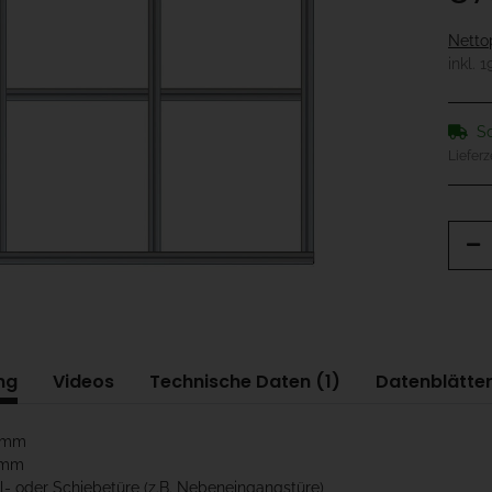
Netto
inkl. 
So
Lieferz
ng
Videos
Technische Daten (1)
Datenblätter
00mm
0mm
el- oder Schiebetüre (z.B. Nebeneingangstüre)