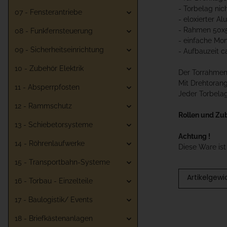
- Torbelag nic
07 - Fensterantriebe
- eloxierter Al
- Rahmen 50
08 - Funkfernsteuerung
- einfache Mo
09 - Sicherheitseinrichtung
- Aufbauzeit c
10 - Zubehör Elektrik
Der Torrahmen 
Mit Drehtoran
11 - Absperrpfosten
Jeder Torbelag
12 - Rammschutz
Rollen und Zu
13 - Schiebetorsysteme
Achtung !
14 - Röhrenlaufwerke
Diese Ware is
15 - Transportbahn-Systeme
Artikelgewi
16 - Torbau - Einzelteile
17 - Baulogistik/ Events
18 - Briefkästenanlagen