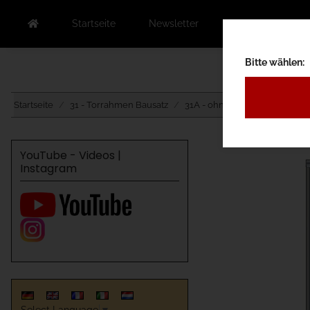
Startseite
Newsletter
Kontakt
Au
Bitte wählen:
Startseite
31 - Torrahmen Bausatz
31A - ohne Torbelag
31AC 
YouTube - Videos |
Instagram
Select Language
▼