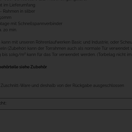
ht im Lieferumfang
u- Rahmen in silber
x50mm
ntage mit Schnellspannverbinder
a. 20 min.
kann mit unseren Röhrenlaufwerken Basic und Industrie, oder Scheu
geln (Zubehör) kann der Torrahmen auch als normale Tür verwendet 
 bis 10kg/m² kann für das Tor verwendet werden. (Torbelag nicht im
behörteile siehe Zubehör
t Zuschnitt-Ware und deshalb von der Rückgabe ausgeschlossen
cht: