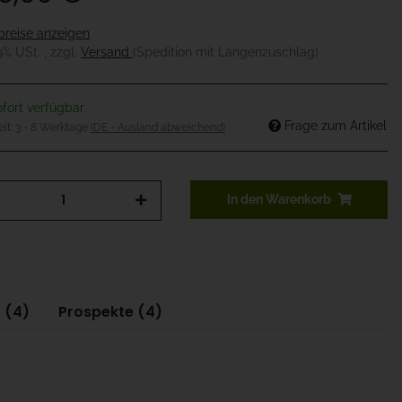
preise anzeigen
19% USt. , zzgl.
Versand
(Spedition mit Längenzuschlag)
fort verfügbar
Frage zum Artikel
eit:
3 - 8 Werktage
(DE - Ausland abweichend)
In den Warenkorb
 (4)
Prospekte (4)