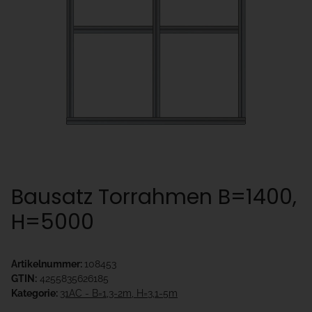
Bausatz Torrahmen B=1400,
H=5000
Artikelnummer:
108453
GTIN:
4255835626185
Kategorie:
31AC - B=1,3-2m, H=3,1-5m