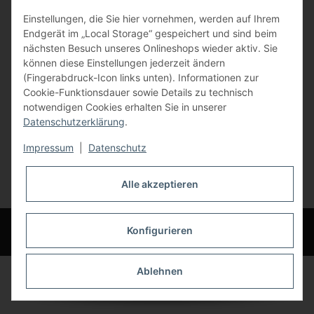
Einstellungen, die Sie hier vornehmen, werden auf Ihrem
84072 Au i.d. Hallertau
Endgerät im „Local Storage“ gespeichert und sind beim
nächsten Besuch unseres Onlineshops wieder aktiv. Sie
info@bauer-tore.de
können diese Einstellungen jederzeit ändern
(Fingerabdruck-Icon links unten). Informationen zur
Cookie-Funktionsdauer sowie Details zu technisch
notwendigen Cookies erhalten Sie in unserer
Datenschutzerklärung
.
Impressum
|
Datenschutz
Vertrag widerrufen
Alle akzeptieren
* Alle Preise inkl. gesetzlicher USt., zzgl.
Versand
© Bauer-Systemtechnik GmbH - Technische Änderungen und Irrtümer
Konfigurieren
vorbehalten
Ablehnen