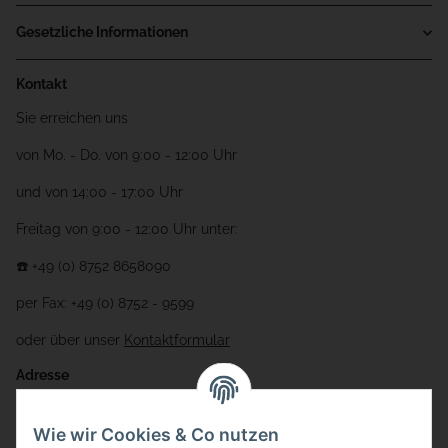
Gesetzliche Informationen
Kontakt
Sie erreichen uns
von Mo. - Do. von 9:00 - 12:00 Uhr
und von 14:00 - 17:00 Uhr
Freitag von 9:00 - 12:00 Uhr unter:
☎️ +49 (0) 8752 8658090
per Fax: +49 (0) 8752 - 9599
oder über unser
Kontaktformular
Adresse
Bauer-Systemtechnik GmbH
Wie wir Cookies & Co nutzen
Gewerbering 17