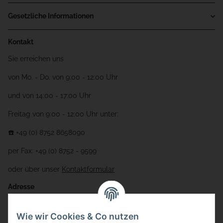
Gesetzliche Informationen
Kontakt
Sie erreichen uns
von Mo. - Do. von 9:00 - 12:00 Uhr
und von 14:00 - 17:00 Uhr
Freitag von 9:00 - 12:00 Uhr unter:
☎️ +49 (0) 8752 8658090
per Fax: +49 (0) 8752 - 9599
oder über unser
Kontaktformular
Adresse
Bauer-Systemtechnik GmbH
Wie wir Cookies & Co nutzen
Gewerbering 17