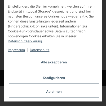
Einstellungen, die Sie hier vornehmen, werden auf Ihrem
84072 Au i.d. Hallertau
Endgerät im „Local Storage“ gespeichert und sind beim
nächsten Besuch unseres Onlineshops wieder aktiv. Sie
info@bauer-tore.de
können diese Einstellungen jederzeit ändern
(Fingerabdruck-Icon links unten). Informationen zur
Cookie-Funktionsdauer sowie Details zu technisch
notwendigen Cookies erhalten Sie in unserer
Datenschutzerklärung
.
Impressum
|
Datenschutz
Vertrag widerrufen
Alle akzeptieren
* Alle Preise inkl. gesetzlicher USt., zzgl.
Versand
© Bauer-Systemtechnik GmbH - Technische Änderungen und Irrtümer
Konfigurieren
vorbehalten
Ablehnen