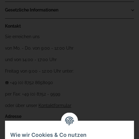
Gesetzliche Informationen
Kontakt
Sie erreichen uns
von Mo. - Do. von 9:00 - 12:00 Uhr
und von 14:00 - 17:00 Uhr
Freitag von 9:00 - 12:00 Uhr unter:
☎️ +49 (0) 8752 8658090
per Fax: +49 (0) 8752 - 9599
oder über unser
Kontaktformular
Adresse
Bauer-Systemtechnik GmbH
Wie wir Cookies & Co nutzen
Gewerbering 17