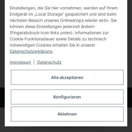
Einstellungen, die Sie hier vornehmen, werden auf Ihrem
84072 Au i.d. Hallertau
Endgerät im „Local Storage“ gespeichert und sind beim
nächsten Besuch unseres Onlineshops wieder aktiv. Sie
info@bauer-tore.de
können diese Einstellungen jederzeit ändern
(Fingerabdruck-Icon links unten). Informationen zur
Cookie-Funktionsdauer sowie Details zu technisch
notwendigen Cookies erhalten Sie in unserer
Datenschutzerklärung
.
Impressum
|
Datenschutz
Vertrag widerrufen
Alle akzeptieren
* Alle Preise inkl. gesetzlicher USt., zzgl.
Versand
© Bauer-Systemtechnik GmbH - Technische Änderungen und Irrtümer
Konfigurieren
vorbehalten
Ablehnen