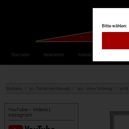
Bitte wählen:
Startseite
Newsletter
Kontakt
Ausschreib
Startseite
31 - Torrahmen Bausatz
31A - ohne Torbelag
31AB 
YouTube - Videos |
Instagram