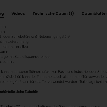
ng
Videos
Technische Daten (1)
Datenblätter
00mm
0mm
el- oder Schiebetüre (z.B. Nebeneingangstüre)
ht im Lieferumfang
u- Rahmen in silber
x50mm
ntage mit Schnellspannverbinder
a. 20 min.
kann mit unseren Röhrenlaufwerken Basic und Industrie, oder Scheu
geln (Zubehör) kann der Torrahmen auch als normale Tür verwendet 
 bis 10kg/m² kann für das Tor verwendet werden. (Torbelag nicht im
behörteile siehe Zubehör
t Zuschnitt-Ware und deshalb von der Rückgabe ausgeschlossen