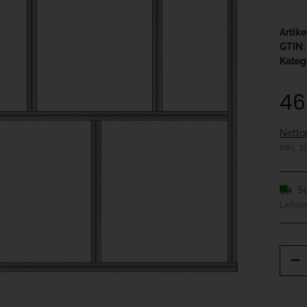
Artik
GTIN:
Kateg
46
Netto
inkl. 
So
Lieferz