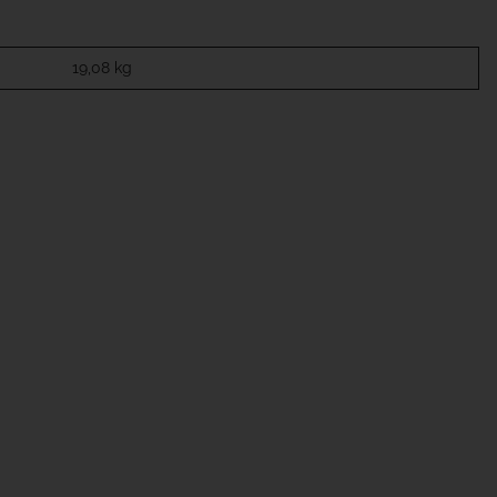
19,08
kg