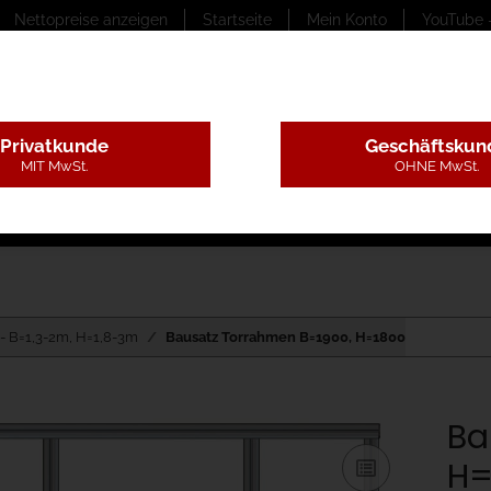
Nettopreise anzeigen
Startseite
Mein Konto
YouTube 
Privatkunde
Geschäftskun
MIT MwSt.
OHNE MwSt.
ungstexte
Montageleistungen
Begutachtung
B
- B=1,3-2m, H=1,8-3m
Bausatz Torrahmen B=1900, H=1800
Ba
H=