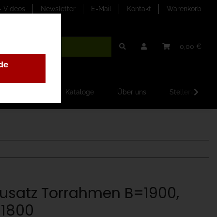
- Videos
Newsletter
E-Mail
Kontakt
Warenkorb
0,00 €
de
ilder-Galerien
Kataloge
Über uns
Stellenangebo
usatz Torrahmen B=1900,
1800