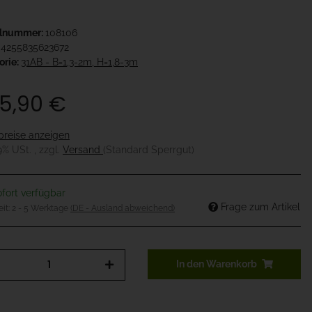
elnummer:
108106
4255835623672
orie:
31AB - B=1,3-2m, H=1,8-3m
5,90 €
preise anzeigen
19% USt. , zzgl.
Versand
(Standard Sperrgut)
fort verfügbar
Frage zum Artikel
eit:
2 - 5 Werktage
(DE - Ausland abweichend)
In den Warenkorb