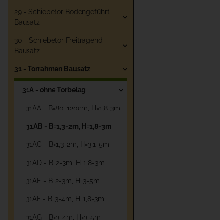
29 - Schiebetor Bodengeführt
Bausatz
30 - Schiebetor Freitragend
Bausatz
31 - Torrahmen Bausatz
31A - ohne Torbelag
31AA - B=80-120cm, H=1,8-3m
31AB - B=1,3-2m, H=1,8-3m
31AC - B=1,3-2m, H=3,1-5m
31AD - B=2-3m, H=1,8-3m
31AE - B=2-3m, H=3-5m
31AF - B=3-4m, H=1,8-3m
31AG - B=3-4m, H=3-5m