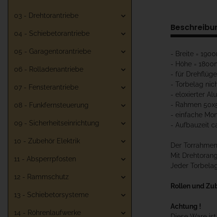
03 - Drehtorantriebe
Beschreibu
04 - Schiebetorantriebe
05 - Garagentorantriebe
- Breite = 19
- Höhe = 180
06 - Rolladenantriebe
- für Drehflüg
- Torbelag nic
07 - Fensterantriebe
- eloxierter Al
- Rahmen 50
08 - Funkfernsteuerung
- einfache Mo
09 - Sicherheitseinrichtung
- Aufbauzeit c
10 - Zubehör Elektrik
Der Torrahmen 
Mit Drehtoran
11 - Absperrpfosten
Jeder Torbelag
12 - Rammschutz
Rollen und Zu
13 - Schiebetorsysteme
Achtung !
14 - Röhrenlaufwerke
Diese Ware is