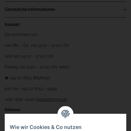
Gesetzliche Informationen
Kontakt
Sie erreichen uns
von Mo. - Do. von 9:00 - 12:00 Uhr
und von 14:00 - 17:00 Uhr
Freitag von 9:00 - 12:00 Uhr unter:
☎️ +49 (0) 8752 8658090
per Fax: +49 (0) 8752 - 9599
oder über unser
Kontaktformular
Adresse
Bauer-Systemtechnik GmbH
Wie wir Cookies & Co nutzen
Gewerbering 17