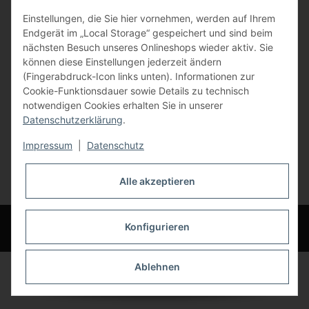
Einstellungen, die Sie hier vornehmen, werden auf Ihrem
84072 Au i.d. Hallertau
Endgerät im „Local Storage“ gespeichert und sind beim
nächsten Besuch unseres Onlineshops wieder aktiv. Sie
info@bauer-tore.de
können diese Einstellungen jederzeit ändern
(Fingerabdruck-Icon links unten). Informationen zur
Cookie-Funktionsdauer sowie Details zu technisch
notwendigen Cookies erhalten Sie in unserer
Datenschutzerklärung
.
Impressum
|
Datenschutz
Vertrag widerrufen
Alle akzeptieren
* Alle Preise inkl. gesetzlicher USt., zzgl.
Versand
© Bauer-Systemtechnik GmbH - Technische Änderungen und Irrtümer
Konfigurieren
vorbehalten
Ablehnen