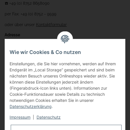
☎️ +49 (0) 8752 8658090
per Fax: +49 (0) 8752 - 9599
oder über unser
Kontaktformular
Adresse
Bauer-Systemtechnik GmbH
Wie wir Cookies & Co nutzen
Gewerbering 17
Einstellungen, die Sie hier vornehmen, werden auf Ihrem
84072 Au i.d. Hallertau
Endgerät im „Local Storage“ gespeichert und sind beim
nächsten Besuch unseres Onlineshops wieder aktiv. Sie
info@bauer-tore.de
können diese Einstellungen jederzeit ändern
(Fingerabdruck-Icon links unten). Informationen zur
Cookie-Funktionsdauer sowie Details zu technisch
notwendigen Cookies erhalten Sie in unserer
Datenschutzerklärung
.
Impressum
|
Datenschutz
Vertrag widerrufen