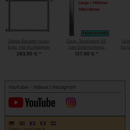
Gehtür Bausatz H=120,
Zaun- Torpfosten VZ,
Sch
B=80, mit Alu-Rahmen
zum Einbetonieren,
für 
283,90 €
*
137,90 €
*
100x100x3mm, L =
1900mm
YouTube - Videos | Instagram
Select Language
▼