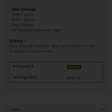
-
ohne Torbelag
- Höhe = 120cm
- Breite =350cm
- ohne Pfosten
- mit Aluminiumrahmen in silber
Achtung !
Diese Ware ist Zuschnitt- Ware und deshalb von der
Rückgabe ausgeschlossen
Kategorie 3:
Flügeltor
Artikelgewicht:
21,89
kg
Videos