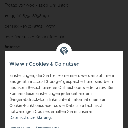
Freitag von 9:00 - 12:00 Uhr unter:
☎️ +49 (0) 8752 8658090
per Fax: +49 (0) 8752 - 9599
oder über unser
Kontaktformular
Adresse
Bauer-Systemtechnik GmbH
Wie wir Cookies & Co nutzen
Gewerbering 17
Einstellungen, die Sie hier vornehmen, werden auf Ihrem
84072 Au i.d. Hallertau
Endgerät im „Local Storage“ gespeichert und sind beim
nächsten Besuch unseres Onlineshops wieder aktiv. Sie
info@bauer-tore.de
können diese Einstellungen jederzeit ändern
(Fingerabdruck-Icon links unten). Informationen zur
Cookie-Funktionsdauer sowie Details zu technisch
notwendigen Cookies erhalten Sie in unserer
Datenschutzerklärung
.
Impressum
|
Datenschutz