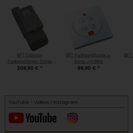
BFT Externer
BFT Funkwandtaster 4-
BFT 
Funkempfänger Clonix
Kanal 433 MHz
208,90 €
*
89,90 €
*
2E 2 Kanal 433 MHz
YouTube - Videos | Instagram