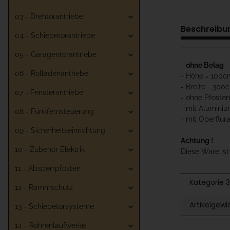
03 - Drehtorantriebe
Beschreibu
04 - Schiebetorantriebe
05 - Garagentorantriebe
-
ohne Belag
06 - Rolladenantriebe
- Höhe = 100c
- Breite = 300
07 - Fensterantriebe
- ohne Pfosten
- mit Aluminiu
08 - Funkfernsteuerung
- mit Oberflur
09 - Sicherheitseinrichtung
Achtung !
10 - Zubehör Elektrik
Diese Ware is
11 - Absperrpfosten
Kategorie 3
12 - Rammschutz
Artikelgewi
13 - Schiebetorsysteme
14 - Röhrenlaufwerke