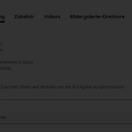
ng
Zubehör
Videos
Bildergalerie-Drehtore
m
cm
mrahmen in silber
antrieb
t Zuschnitt-Ware und deshalb von der Rückgabe ausgeschlossen
:
cht: