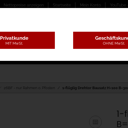
Nettopreise anzeigen
Startseite
Mein Konto
YouTube 
Privatkunde
Geschäftskun
MIT MwSt.
OHNE MwSt.
ungstexte
Montageleistungen
Begutachtung
B
26BF - nur Rahmen o. Pfosten
1-flüglig Drehtor Bausatz H=100 B=30
1-
B=