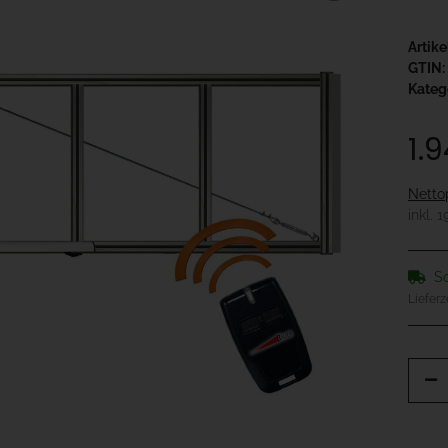
Artik
GTIN:
Kateg
1.
Netto
inkl. 
So
Lieferz