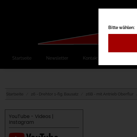
Bitte wählen:
Startseite
Newsletter
Kontakt
Ausschreib
Startseite
26 - Drehtor 1-flg. Bausatz
26B - mit Antrieb Oberflur
YouTube - Videos |
Instagram