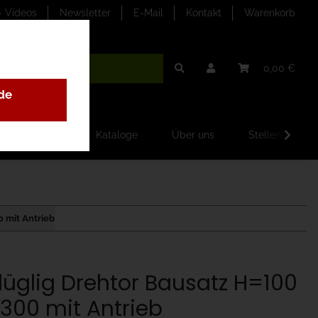
- Videos
Newsletter
E-Mail
Kontakt
Warenkorb
0,00 €
de
ilder-Galerien
Kataloge
Über uns
Stellenangebo
0 mit Antrieb
flüglig Drehtor Bausatz H=100
300 mit Antrieb