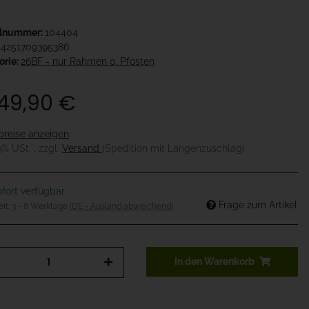
elnummer:
104404
4251709395386
orie:
26BF - nur Rahmen o. Pfosten
949,90 €
preise anzeigen
19% USt. , zzgl.
Versand
(Spedition mit Längenzuschlag)
fort verfügbar
Frage zum Artikel
eit:
3 - 8 Werktage
(DE - Ausland abweichend)
In den Warenkorb