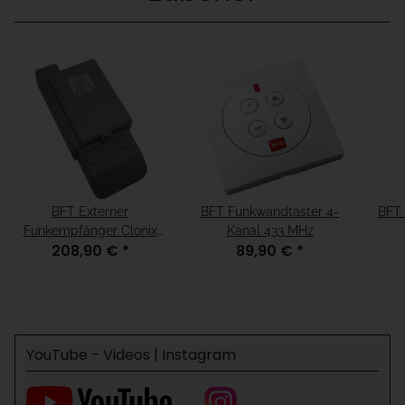
BFT Externer
BFT Funkwandtaster 4-
BFT 
Funkempfänger Clonix
Kanal 433 MHz
208,90 €
*
89,90 €
*
2E 2 Kanal 433 MHz
YouTube - Videos | Instagram