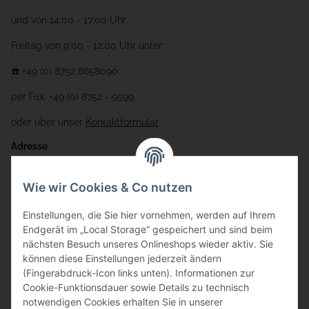
und von 14:00 - 17:00 Uhr
Freitag von 9:00 - 12:00 Uhr unter:
☎️ +49 (0) 8752 8658090
per Fax: +49 (0) 8752 - 9599
oder über unser
Kontaktformular
Adresse
Bauer-Systemtechnik GmbH
Wie wir Cookies & Co nutzen
Gewerbering 17
Einstellungen, die Sie hier vornehmen, werden auf Ihrem
84072 Au i.d. Hallertau
Endgerät im „Local Storage“ gespeichert und sind beim
nächsten Besuch unseres Onlineshops wieder aktiv. Sie
info@bauer-tore.de
können diese Einstellungen jederzeit ändern
(Fingerabdruck-Icon links unten). Informationen zur
Cookie-Funktionsdauer sowie Details zu technisch
notwendigen Cookies erhalten Sie in unserer