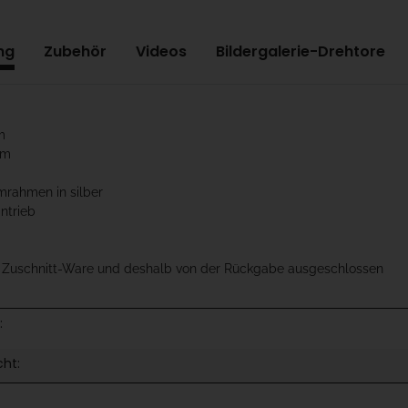
ng
Zubehör
Videos
Bildergalerie-Drehtore
m
cm
mrahmen in silber
antrieb
t Zuschnitt-Ware und deshalb von der Rückgabe ausgeschlossen
:
cht: