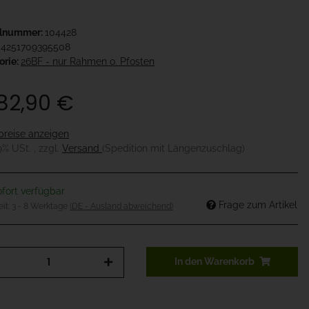
elnummer:
104428
4251709395508
orie:
26BF - nur Rahmen o. Pfosten
182,90 €
preise anzeigen
19% USt. , zzgl.
Versand
(Spedition mit Längenzuschlag)
fort verfügbar
Frage zum Artikel
eit:
3 - 8 Werktage
(DE - Ausland abweichend)
In den Warenkorb