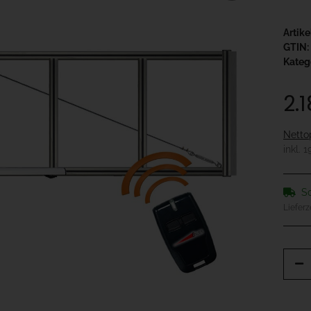
Artik
GTIN:
Kateg
2.
Netto
inkl. 
So
Lieferz