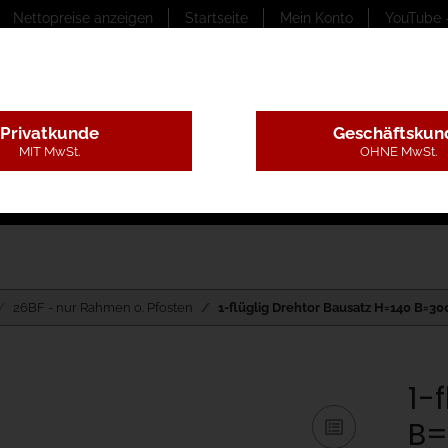
Nettopreise anzeigen
Startseite
Mein Konto
YouTube 
Privatkunde
Geschäftskun
MIT MwSt.
OHNE MwSt.
ungstexte
Montageleistungen
Begutachtung
B
26BF - nur Rahmen o. Pfosten
1-flüglig Drehtor Bausatz H=140 B=30
1-
B=