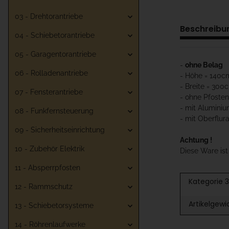
03 - Drehtorantriebe
Beschreibu
04 - Schiebetorantriebe
05 - Garagentorantriebe
-
ohne Belag
06 - Rolladenantriebe
- Höhe = 140c
- Breite = 300
07 - Fensterantriebe
- ohne Pfosten
- mit Aluminiu
08 - Funkfernsteuerung
- mit Oberflur
09 - Sicherheitseinrichtung
Achtung !
10 - Zubehör Elektrik
Diese Ware is
11 - Absperrpfosten
Kategorie 3
12 - Rammschutz
Artikelgewi
13 - Schiebetorsysteme
14 - Röhrenlaufwerke