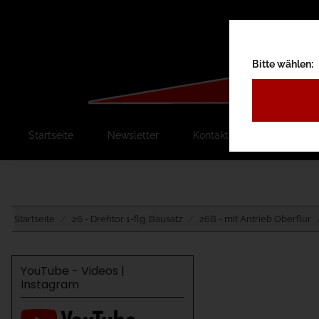
Bitte wählen:
Startseite
Newsletter
Kontakt
Ausschreib
Startseite
26 - Drehtor 1-flg. Bausatz
26B - mit Antrieb Oberflur
YouTube - Videos |
Instagram