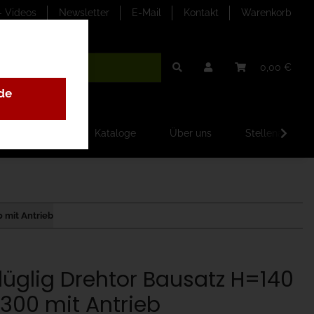
- Videos
Newsletter
E-Mail
Kontakt
Warenkorb
0,00 €
de
ilder-Galerien
Kataloge
Über uns
Stellenangebo
0 mit Antrieb
flüglig Drehtor Bausatz H=140
300 mit Antrieb