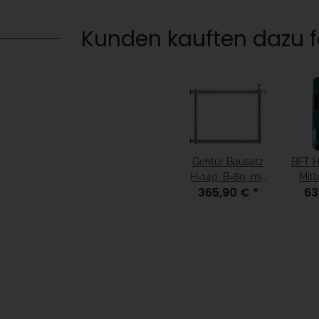
Kunden kauften dazu fo
Gehtür Bausatz
BFT 
H=140, B=80, mit
Mitt
365,90 €
*
63
Alu-Rahmen
Kana