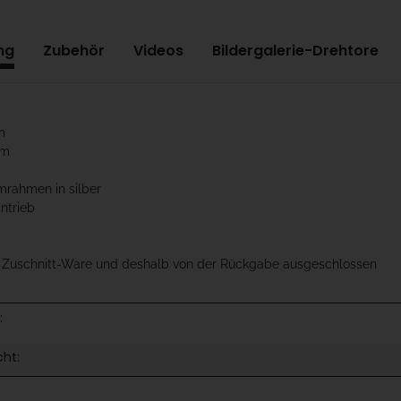
ng
Zubehör
Videos
Bildergalerie-Drehtore
m
cm
mrahmen in silber
antrieb
t Zuschnitt-Ware und deshalb von der Rückgabe ausgeschlossen
:
cht: