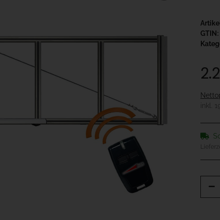
Artik
GTIN:
Kateg
2.
Netto
inkl. 
So
Lieferz