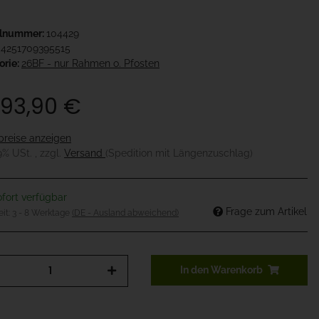
elnummer:
104429
4251709395515
orie:
26BF - nur Rahmen o. Pfosten
293,90 €
preise anzeigen
19% USt. , zzgl.
Versand
(Spedition mit Längenzuschlag)
fort verfügbar
Frage zum Artikel
eit:
3 - 8 Werktage
(DE - Ausland abweichend)
In den Warenkorb