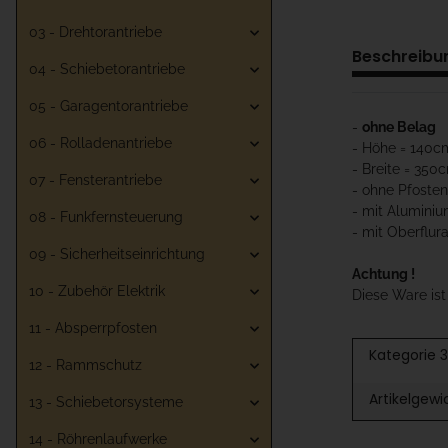
03 - Drehtorantriebe
Beschreibu
04 - Schiebetorantriebe
05 - Garagentorantriebe
-
ohne Belag
06 - Rolladenantriebe
- Höhe = 140c
- Breite = 350
07 - Fensterantriebe
- ohne Pfosten
- mit Aluminiu
08 - Funkfernsteuerung
- mit Oberflur
09 - Sicherheitseinrichtung
Achtung !
10 - Zubehör Elektrik
Diese Ware is
11 - Absperrpfosten
Kategorie 3
12 - Rammschutz
Artikelgewi
13 - Schiebetorsysteme
14 - Röhrenlaufwerke