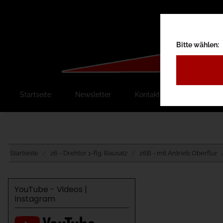
Bitte wählen:
Startseite
Newsletter
Kontakt
Ausschreib
Startseite
26 - Drehtor 1-flg. Bausatz
26B - mit Antrieb Oberflur
YouTube - Videos |
Instagram