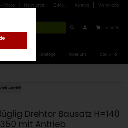
- Videos
Newsletter
E-Mail
Kontakt
Warenkorb
0,00 €
de
ilder-Galerien
Kataloge
Über uns
Stellenangebo
0 mit Antrieb
flüglig Drehtor Bausatz H=140
350 mit Antrieb