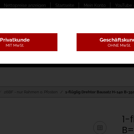
Nettopreise anzeigen
Startseite
Mein Konto
YouTube 
Privatkunde
Geschäftskun
MIT MwSt.
OHNE MwSt.
ungstexte
Montageleistungen
Begutachtung
B
26BF - nur Rahmen o. Pfosten
1-flüglig Drehtor Bausatz H=140 B=35
1-
B=