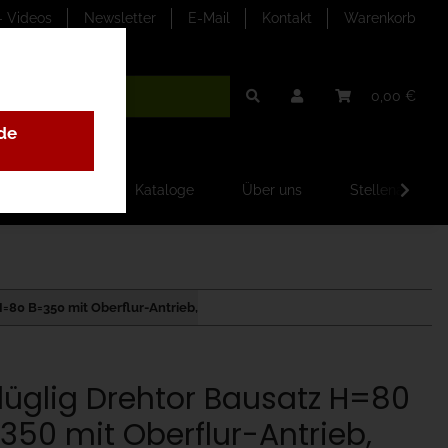
- Videos
Newsletter
E-Mail
Kontakt
Warenkorb
0,00 €
de
ilder-Galerien
Kataloge
Über uns
Stellenangebo
H=80 B=350 mit Oberflur-Antrieb,
flüglig Drehtor Bausatz H=80
350 mit Oberflur-Antrieb,