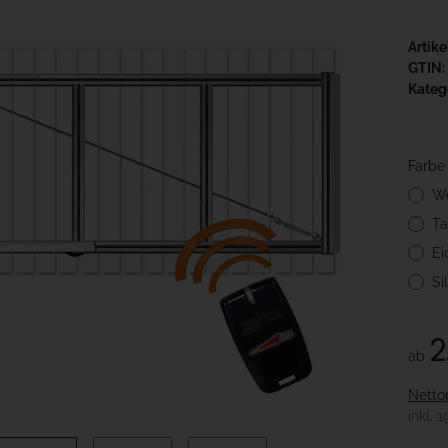
Artik
GTIN:
Kateg
Farb
W
Ta
Ei
Si
2
ab
Netto
inkl. 