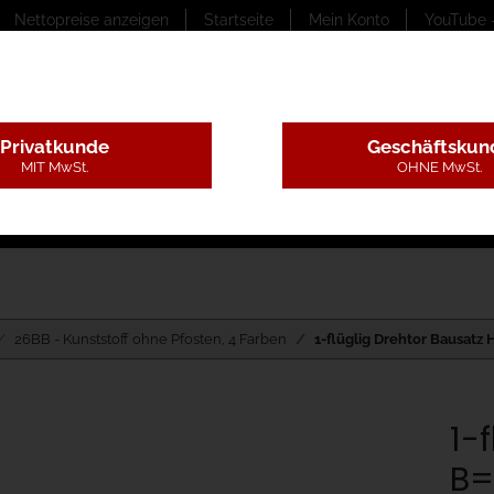
Nettopreise anzeigen
Startseite
Mein Konto
YouTube 
Privatkunde
Geschäftskun
MIT MwSt.
OHNE MwSt.
ungstexte
Montageleistungen
Begutachtung
B
26BB - Kunststoff ohne Pfosten, 4 Farben
1-flüglig Drehtor Bausatz 
1-
B=