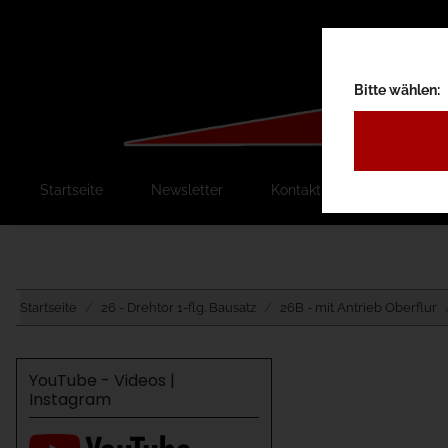
Bitte wählen:
Startseite
Newsletter
Kontakt
Ausschreib
Startseite
26 - Drehtor 1-flg. Bausatz
26B - mit Antrieb Oberflur
YouTube - Videos |
Instagram