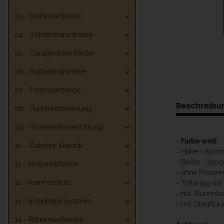
03 - Drehtorantriebe
04 - Schiebetorantriebe
05 - Garagentorantriebe
06 - Rolladenantriebe
07 - Fensterantriebe
Beschreibu
08 - Funkfernsteuerung
09 - Sicherheitseinrichtung
-
Farbe weiß
10 - Zubehör Elektrik
- Höhe = 80cm
- Breite = 350
11 - Absperrpfosten
- ohne Pfosten
12 - Rammschutz
- Torbelag mit
- mit Aluminiu
13 - Schiebetorsysteme
- mit Oberflur
14 - Röhrenlaufwerke