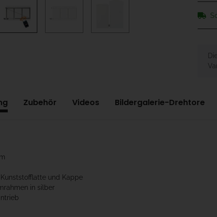
So
x
Di
Var
ng
Zubehör
Videos
Bildergalerie-Drehtore
cm
 Kunststofflatte und Kappe
mrahmen in silber
antrieb