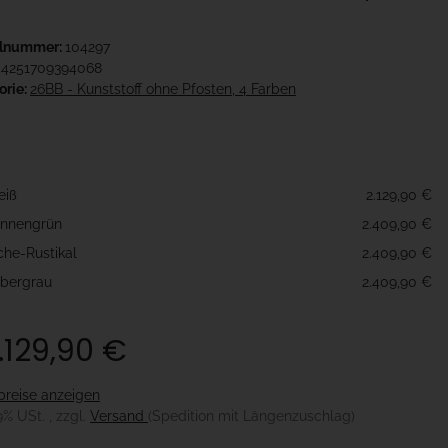
elnummer:
104297
4251709394068
orie:
26BB - Kunststoff ohne Pfosten, 4 Farben
e
eiß
2.129,90 €
nnengrün
2.409,90 €
che-Rustikal
2.409,90 €
lbergrau
2.409,90 €
.129,90 €
preise anzeigen
19% USt. , zzgl.
Versand
(Spedition mit Längenzuschlag)