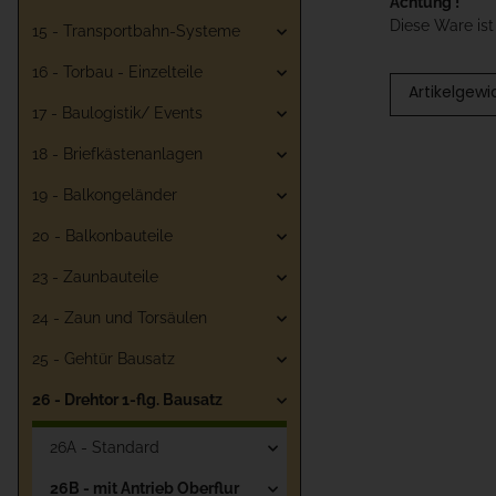
Achtung !
Diese Ware is
15 - Transportbahn-Systeme
16 - Torbau - Einzelteile
Artikelgewi
17 - Baulogistik/ Events
18 - Briefkästenanlagen
19 - Balkongeländer
20 - Balkonbauteile
23 - Zaunbauteile
24 - Zaun und Torsäulen
25 - Gehtür Bausatz
26 - Drehtor 1-flg. Bausatz
26A - Standard
26B - mit Antrieb Oberflur