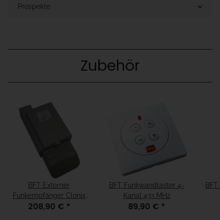
Prospekte
Zubehör
BFT Externer
BFT Funkwandtaster 4-
BFT 
Funkempfänger Clonix
Kanal 433 MHz
208,90 €
*
89,90 €
*
2E 2 Kanal 433 MHz