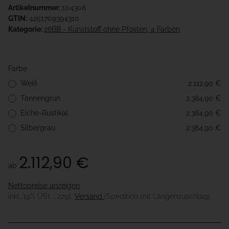
Artikelnummer:
104308
GTIN:
4251709394310
Kategorie:
26BB - Kunststoff ohne Pfosten, 4 Farben
Farbe
Weiß
2.112,90 €
Tannengrün
2.384,90 €
Eiche-Rustikal
2.384,90 €
Silbergrau
2.384,90 €
2.112,90 €
ab
Nettopreise anzeigen
inkl. 19% USt. , zzgl.
Versand
(Spedition mit Längenzuschlag)