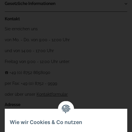
Gesetzliche Informationen
Kontakt
Sie erreichen uns
von Mo. - Do. von 9:00 - 12:00 Uhr
und von 14:00 - 17:00 Uhr
Freitag von 9:00 - 12:00 Uhr unter:
☎️ +49 (0) 8752 8658090
per Fax: +49 (0) 8752 - 9599
oder über unser
Kontaktformular
Adresse
Bauer-Systemtechnik GmbH
Wie wir Cookies & Co nutzen
Gewerbering 17