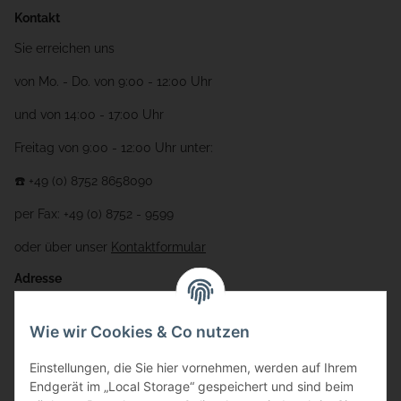
Kontakt
Sie erreichen uns
von Mo. - Do. von 9:00 - 12:00 Uhr
und von 14:00 - 17:00 Uhr
Freitag von 9:00 - 12:00 Uhr unter:
☎️ +49 (0) 8752 8658090
per Fax: +49 (0) 8752 - 9599
oder über unser
Kontaktformular
Adresse
Bauer-Systemtechnik GmbH
Wie wir Cookies & Co nutzen
Gewerbering 17
Einstellungen, die Sie hier vornehmen, werden auf Ihrem
84072 Au i.d. Hallertau
Endgerät im „Local Storage“ gespeichert und sind beim