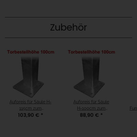
Zubehör
Aufpreis für Säule H=
Aufpreis für Säule
115cm zum
H=100cm zum
Fun
103,90 €
*
88,90 €
*
Aufschrauben für
Aufschrauben für
2
Fundamenthöhe = "15cm
Fundamenthöhe =
unter fertiger Boden"
"fertiger Boden"