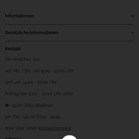
Informationen
Gesetzliche Informationen
Kontakt
Sie erreichen uns
von Mo. - Do. von 9:00 - 12:00 Uhr
und von 14:00 - 17:00 Uhr
Freitag von 9:00 - 12:00 Uhr unter:
☎️ +49 (0) 8752 8658090
per Fax: +49 (0) 8752 - 9599
oder über unser
Kontaktformular