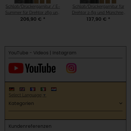
Schloß/Drückergarnitur / E-
Schloß/Drückergarnitur für
Summer für Drehtor 2flg und
Drehtor 2-flg und Münchner
206,90 €
*
137,90 €
*
Münchner Modell, für H=100
Modell, für H=100
YouTube - Videos | Instagram
Select Language
▼
Kategorien
Kundenreferenzen