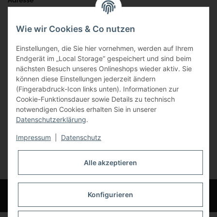
Adresse
Bauer-Systemtechnik GmbH
Wie wir Cookies & Co nutzen
Gewerbering 17
Einstellungen, die Sie hier vornehmen, werden auf Ihrem
84072 Au i.d. Hallertau
Endgerät im „Local Storage“ gespeichert und sind beim
nächsten Besuch unseres Onlineshops wieder aktiv. Sie
info@bauer-tore.de
können diese Einstellungen jederzeit ändern
(Fingerabdruck-Icon links unten). Informationen zur
Cookie-Funktionsdauer sowie Details zu technisch
notwendigen Cookies erhalten Sie in unserer
Datenschutzerklärung
.
Impressum
|
Datenschutz
Vertrag widerrufen
Alle akzeptieren
* Alle Preise inkl. gesetzlicher USt., zzgl.
Versand
© Bauer-Systemtechnik GmbH - Technische Änderungen und Irrtümer
Konfigurieren
vorbehalten