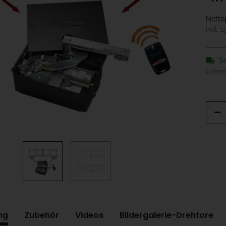
Netto
inkl. 
So
Lieferz
ng
Zubehör
Videos
Bildergalerie-Drehtore