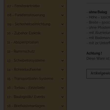
07 - Fensterantriebe
-
ohne Belag
08 - Funkfernsteuerung
- Höhe = 120c
- Breite = 500
09 - Sicherheitseinrichtung
- ohne Pfosten
- mit Aluminiu
10 - Zubehör Elektrik
- mit Bodenan
11 - Absperrpfosten
- mit 2x Unterf
12 - Rammschutz
Achtung !
Diese Ware is
13 - Schiebetorsysteme
14 - Röhrenlaufwerke
Artikelgewi
15 - Transportbahn-Systeme
16 - Torbau - Einzelteile
17 - Baulogistik/ Events
18 - Briefkästenanlagen