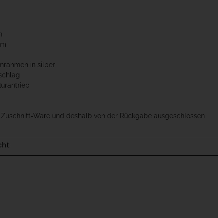
m
cm
mrahmen in silber
schlag
lurantrieb
t Zuschnitt-Ware und deshalb von der Rückgabe ausgeschlossen
cht: