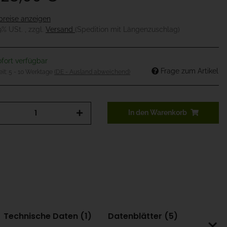
preise anzeigen
19% USt. , zzgl.
Versand
(Spedition mit Längenzuschlag)
fort verfügbar
Frage zum Artikel
eit:
5 - 10 Werktage
(DE - Ausland abweichend)
In den Warenkorb
Technische Daten (1)
Datenblätter (5)