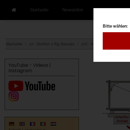
Startseite
Newsletter
Kontakt
Au
Bitte wählen:
Startseite
27 - Drehtor 2-flg. Bausatz
27C - mit Antrieb Unterflur
YouTube - Videos |
Instagram
Select Language
▼