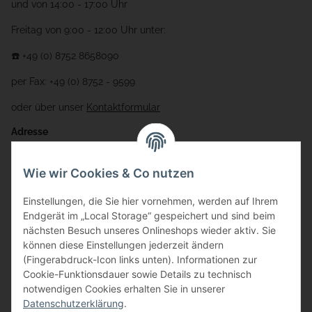
und von 14:00 - 17:00 Uhr
Freitag von 9:00 - 12:00 Uhr unter:
☎️ +49 (0) 8752 8658090
per Fax: +49 (0) 8752 - 9599
oder über unser
Kontaktformular
Adresse
Bauer-Systemtechnik GmbH
Wie wir Cookies & Co nutzen
Gewerbering 17
Einstellungen, die Sie hier vornehmen, werden auf Ihrem
84072 Au i.d. Hallertau
Endgerät im „Local Storage“ gespeichert und sind beim
nächsten Besuch unseres Onlineshops wieder aktiv. Sie
info@bauer-tore.de
können diese Einstellungen jederzeit ändern
(Fingerabdruck-Icon links unten). Informationen zur
Cookie-Funktionsdauer sowie Details zu technisch
notwendigen Cookies erhalten Sie in unserer
Datenschutzerklärung
.