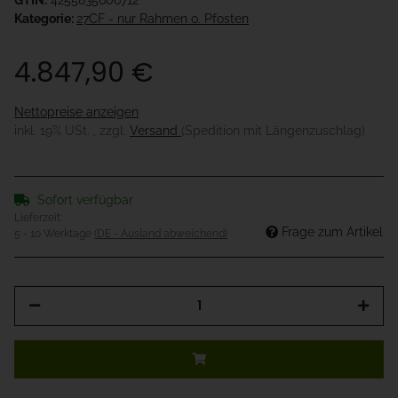
GTIN:
4255835606712
Kategorie:
27CF - nur Rahmen o. Pfosten
4.847,90 €
Nettopreise anzeigen
inkl. 19% USt. , zzgl.
Versand
(Spedition mit Längenzuschlag)
Sofort verfügbar
Lieferzeit:
Frage zum Artikel
5 - 10 Werktage
(DE - Ausland abweichend)