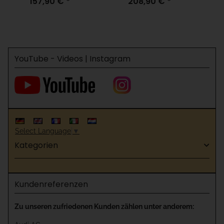
157,90 €
*
208,90 €
*
10 Kanal 433 MHz
2E 2 Kanal 433 MHz
YouTube - Videos | Instagram
Select Language
▼
Kategorien
Kundenreferenzen
Zu unseren zufriedenen Kunden zählen unter anderem: