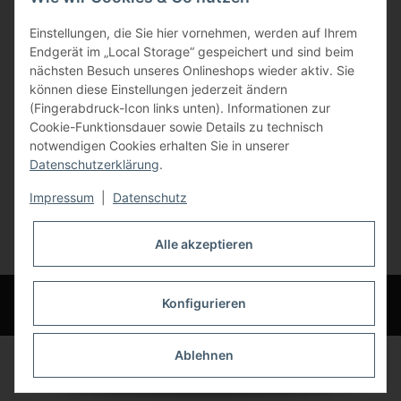
Gewerbering 17
Einstellungen, die Sie hier vornehmen, werden auf Ihrem
84072 Au i.d. Hallertau
Endgerät im „Local Storage“ gespeichert und sind beim
nächsten Besuch unseres Onlineshops wieder aktiv. Sie
info@bauer-tore.de
können diese Einstellungen jederzeit ändern
(Fingerabdruck-Icon links unten). Informationen zur
Cookie-Funktionsdauer sowie Details zu technisch
notwendigen Cookies erhalten Sie in unserer
Datenschutzerklärung
.
Impressum
|
Datenschutz
Vertrag widerrufen
Alle akzeptieren
* Alle Preise inkl. gesetzlicher USt., zzgl.
Versand
© Bauer-Systemtechnik GmbH - Technische Änderungen und Irrtümer
Konfigurieren
vorbehalten
Ablehnen