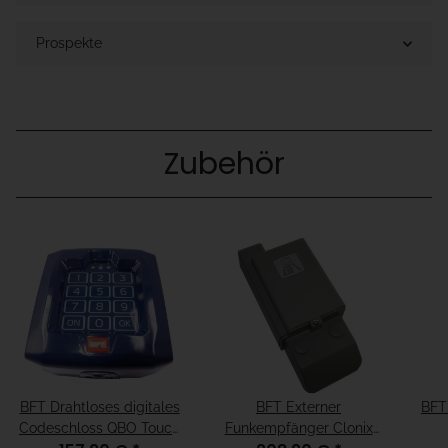
Prospekte
Zubehör
BFT Drahtloses digitales
BFT Externer
BFT
Codeschloss QBO Touch
Funkempfänger Clonix