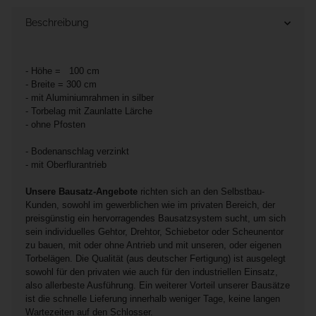
Beschreibung
- Höhe = 100 cm
- Breite = 300 cm
- mit Aluminiumrahmen in silber
- Torbelag mit Zaunlatte Lärche
- ohne Pfosten
- Bodenanschlag verzinkt
- mit Oberflurantrieb
Unsere Bausatz-Angebote
richten sich an den Selbstbau-
Kunden, sowohl im gewerblichen wie im privaten Bereich, der
preisgünstig ein hervorragendes Bausatzsystem sucht, um sich
sein individuelles Gehtor, Drehtor, Schiebetor oder Scheunentor
zu bauen, mit oder ohne Antrieb und mit unseren, oder eigenen
Torbelägen. Die Qualität (aus deutscher Fertigung) ist ausgelegt
sowohl für den privaten wie auch für den industriellen Einsatz,
also allerbeste Ausführung. Ein weiterer Vorteil unserer Bausätze
ist die schnelle Lieferung innerhalb weniger Tage, keine langen
Wartezeiten auf den Schlosser.