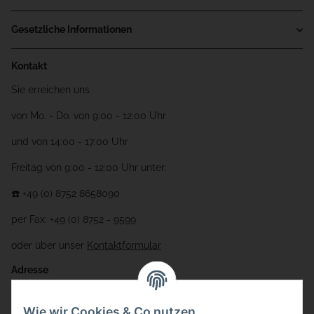
Gesetzliche Informationen
Kontakt
Sie erreichen uns
von Mo. - Do. von 9:00 - 12:00 Uhr
und von 14:00 - 17:00 Uhr
Freitag von 9:00 - 12:00 Uhr unter:
☎️ +49 (0) 8752 8658090
per Fax: +49 (0) 8752 - 9599
oder über unser
Kontaktformular
Adresse
Bauer-Systemtechnik GmbH
Wie wir Cookies & Co nutzen