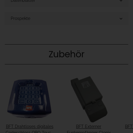
Datenblätter
Prospekte
Zubehör
BFT Drahtloses digitales
BFT Externer
BFT
Codeschloss QBO Touch
Funkempfänger Clonix