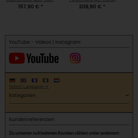
157,90 €
*
208,90 €
*
10 Kanal 433 MHz
2E 2 Kanal 433 MHz
YouTube - Videos | Instagram
Select Language
▼
Kategorien
Kundenreferenzen
Zu unseren zufriedenen Kunden zählen unter anderem: