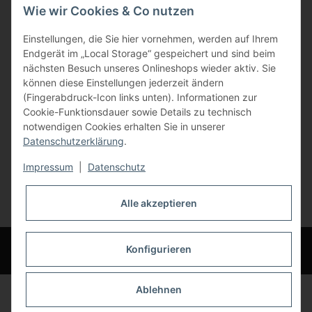
Wie wir Cookies & Co nutzen
Gewerbering 17
Einstellungen, die Sie hier vornehmen, werden auf Ihrem
84072 Au i.d. Hallertau
Endgerät im „Local Storage“ gespeichert und sind beim
nächsten Besuch unseres Onlineshops wieder aktiv. Sie
info@bauer-tore.de
können diese Einstellungen jederzeit ändern
(Fingerabdruck-Icon links unten). Informationen zur
Cookie-Funktionsdauer sowie Details zu technisch
notwendigen Cookies erhalten Sie in unserer
Datenschutzerklärung
.
Impressum
|
Datenschutz
Vertrag widerrufen
Alle akzeptieren
* Alle Preise inkl. gesetzlicher USt., zzgl.
Versand
© Bauer-Systemtechnik GmbH - Technische Änderungen und Irrtümer
Konfigurieren
vorbehalten
Ablehnen