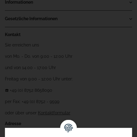
Informationen
Gesetzliche Informationen
Kontakt
Sie erreichen uns
von Mo. - Do. von 9:00 - 12:00 Uhr
und von 14:00 - 17:00 Uhr
Freitag von 9:00 - 12:00 Uhr unter:
☎️ +49 (0) 8752 8658090
per Fax: +49 (0) 8752 - 9599
oder über unser
Kontaktformular
Adresse
Bauer-Systemtechnik GmbH