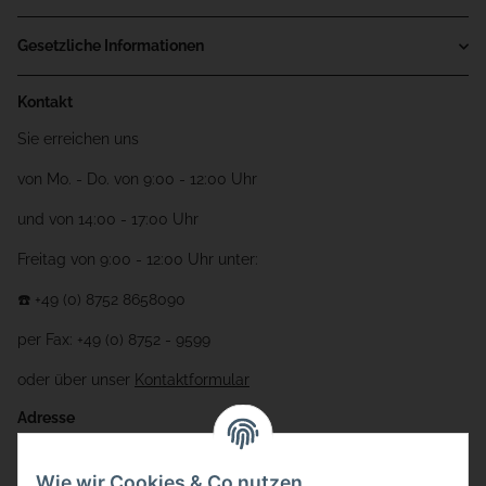
Gesetzliche Informationen
Kontakt
Sie erreichen uns
von Mo. - Do. von 9:00 - 12:00 Uhr
und von 14:00 - 17:00 Uhr
Freitag von 9:00 - 12:00 Uhr unter:
☎️ +49 (0) 8752 8658090
per Fax: +49 (0) 8752 - 9599
oder über unser
Kontaktformular
Adresse
Bauer-Systemtechnik GmbH
Wie wir Cookies & Co nutzen