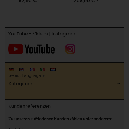
157,90 €
*
208,90 €
*
10 Kanal 433 MHz
2E 2 Kanal 433 MHz
YouTube - Videos | Instagram
Select Language
▼
Kategorien
Kundenreferenzen
Zu unseren zufriedenen Kunden zählen unter anderem: