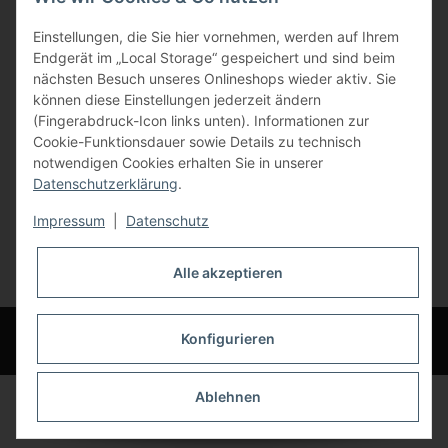
Gewerbering 17
Einstellungen, die Sie hier vornehmen, werden auf Ihrem
84072 Au i.d. Hallertau
Endgerät im „Local Storage“ gespeichert und sind beim
nächsten Besuch unseres Onlineshops wieder aktiv. Sie
info@bauer-tore.de
können diese Einstellungen jederzeit ändern
(Fingerabdruck-Icon links unten). Informationen zur
Cookie-Funktionsdauer sowie Details zu technisch
notwendigen Cookies erhalten Sie in unserer
Datenschutzerklärung
.
Impressum
|
Datenschutz
Vertrag widerrufen
Alle akzeptieren
* Alle Preise inkl. gesetzlicher USt., zzgl.
Versand
© Bauer-Systemtechnik GmbH - Technische Änderungen und Irrtümer
Konfigurieren
vorbehalten
Ablehnen