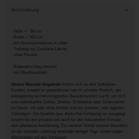
Beschreibung
- Höhe = 80 cm
- Breite = 350 cm
- mit Aluminiumrahmen in silber
- Torbelag mit Zaunlatte Lärche
- ohne Pfosten
- Bodenanschlag verzinkt
- mit Oberflurantrieb
Unsere Bausatz-Angebote
richten sich an den Selbstbau-
Kunden, sowohl im gewerblichen wie im privaten Bereich, der
preisgünstig ein hervorragendes Bausatzsystem sucht, um sich
sein individuelles Gehtor, Drehtor, Schiebetor oder Scheunentor
zu bauen, mit oder ohne Antrieb und mit unseren, oder eigenen
Torbelägen. Die Qualität (aus deutscher Fertigung) ist ausgelegt
sowohl für den privaten wie auch für den industriellen Einsatz,
also allerbeste Ausführung. Ein weiterer Vorteil unserer Bausätze
ist die schnelle Lieferung innerhalb weniger Tage, keine langen
Wartezeiten auf den Schlosser.