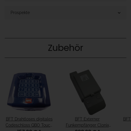
Prospekte
Zubehör
BFT Drahtloses digitales
BFT Externer
BFT
Codeschloss QBO Touch
Funkempfänger Clonix