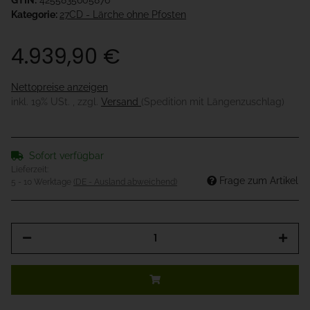
GTIN:
4255835605876
Kategorie:
27CD - Lärche ohne Pfosten
4.939,90 €
Nettopreise anzeigen
inkl. 19% USt. , zzgl.
Versand
(Spedition mit Längenzuschlag)
Sofort verfügbar
Lieferzeit:
Frage zum Artikel
5 - 10 Werktage
(DE - Ausland abweichend)