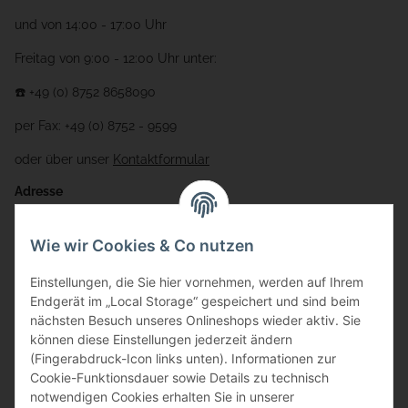
und von 14:00 - 17:00 Uhr
Freitag von 9:00 - 12:00 Uhr unter:
☎️ +49 (0) 8752 8658090
per Fax: +49 (0) 8752 - 9599
oder über unser
Kontaktformular
Adresse
Bauer-Systemtechnik GmbH
Wie wir Cookies & Co nutzen
Gewerbering 17
Einstellungen, die Sie hier vornehmen, werden auf Ihrem
84072 Au i.d. Hallertau
Endgerät im „Local Storage“ gespeichert und sind beim
nächsten Besuch unseres Onlineshops wieder aktiv. Sie
info@bauer-tore.de
können diese Einstellungen jederzeit ändern
(Fingerabdruck-Icon links unten). Informationen zur
Cookie-Funktionsdauer sowie Details zu technisch
notwendigen Cookies erhalten Sie in unserer