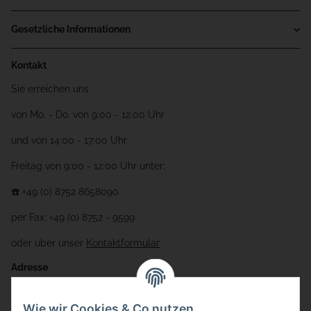
Gesetzliche Informationen
Kontakt
Sie erreichen uns
von Mo. - Do. von 9:00 - 12:00 Uhr
und von 14:00 - 17:00 Uhr
Freitag von 9:00 - 12:00 Uhr unter:
☎️ +49 (0) 8752 8658090
per Fax: +49 (0) 8752 - 9599
oder über unser
Kontaktformular
Adresse
Bauer-Systemtechnik GmbH
Wie wir Cookies & Co nutzen