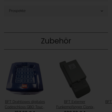
Prospekte
Zubehör
BFT Drahtloses digitales
BFT Externer
BFT
Codeschloss QBO Touch
Funkempfänger Clonix