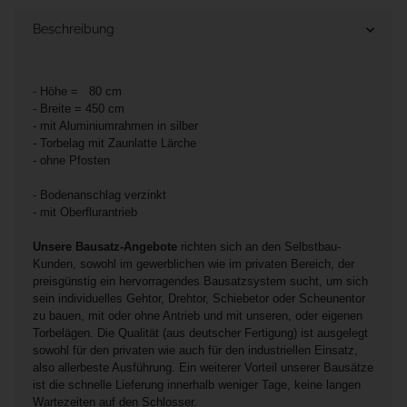
Beschreibung
- Höhe = 80 cm
- Breite = 450 cm
- mit Aluminiumrahmen in silber
- Torbelag mit Zaunlatte Lärche
- ohne Pfosten
- Bodenanschlag verzinkt
- mit Oberflurantrieb
Unsere Bausatz-Angebote
richten sich an den Selbstbau-
Kunden, sowohl im gewerblichen wie im privaten Bereich, der
preisgünstig ein hervorragendes Bausatzsystem sucht, um sich
sein individuelles Gehtor, Drehtor, Schiebetor oder Scheunentor
zu bauen, mit oder ohne Antrieb und mit unseren, oder eigenen
Torbelägen. Die Qualität (aus deutscher Fertigung) ist ausgelegt
sowohl für den privaten wie auch für den industriellen Einsatz,
also allerbeste Ausführung. Ein weiterer Vorteil unserer Bausätze
ist die schnelle Lieferung innerhalb weniger Tage, keine langen
Wartezeiten auf den Schlosser.