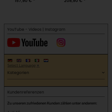
157,90 €
*
208,90 €
*
10 Kanal 433 MHz
2E 2 Kanal 433 MHz
YouTube - Videos | Instagram
Select Language
▼
Kategorien
Kundenreferenzen
Zu unseren zufriedenen Kunden zählen unter anderem: