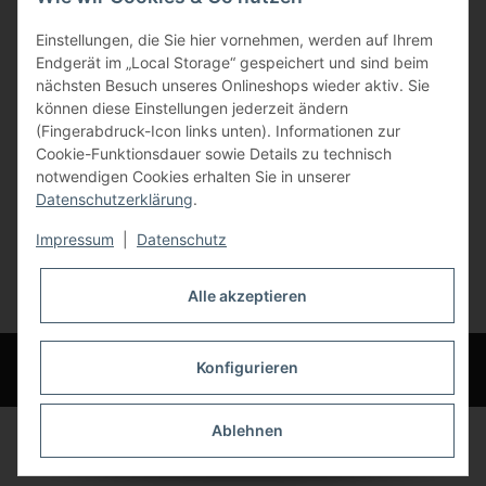
Gewerbering 17
Einstellungen, die Sie hier vornehmen, werden auf Ihrem
84072 Au i.d. Hallertau
Endgerät im „Local Storage“ gespeichert und sind beim
nächsten Besuch unseres Onlineshops wieder aktiv. Sie
info@bauer-tore.de
können diese Einstellungen jederzeit ändern
(Fingerabdruck-Icon links unten). Informationen zur
Cookie-Funktionsdauer sowie Details zu technisch
notwendigen Cookies erhalten Sie in unserer
Datenschutzerklärung
.
Impressum
|
Datenschutz
Vertrag widerrufen
Alle akzeptieren
* Alle Preise inkl. gesetzlicher USt., zzgl.
Versand
© Bauer-Systemtechnik GmbH - Technische Änderungen und Irrtümer
Konfigurieren
vorbehalten
Ablehnen