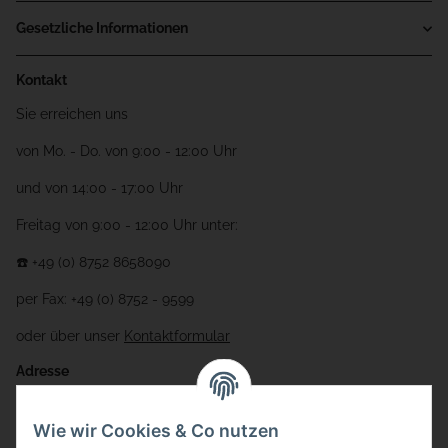
Gesetzliche Informationen
Kontakt
Sie erreichen uns
von Mo. - Do. von 9:00 - 12:00 Uhr
und von 14:00 - 17:00 Uhr
Freitag von 9:00 - 12:00 Uhr unter:
☎️ +49 (0) 8752 8658090
per Fax: +49 (0) 8752 - 9599
oder über unser
Kontaktformular
Adresse
Bauer-Systemtechnik GmbH
Wie wir Cookies & Co nutzen
Gewerbering 17