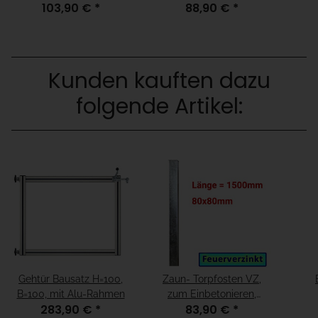
103,90 €
*
88,90 €
*
Aufschrauben für
Aufschrauben für
Fundamenthöhe = "15cm
Fundamenthöhe =
unter fertiger Boden"
"fertiger Boden"
Kunden kauften dazu
folgende Artikel:
Gehtür Bausatz H=100,
Zaun- Torpfosten VZ,
B=100, mit Alu-Rahmen
zum Einbetonieren,
283,90 €
*
83,90 €
*
80x80x3mm, L =