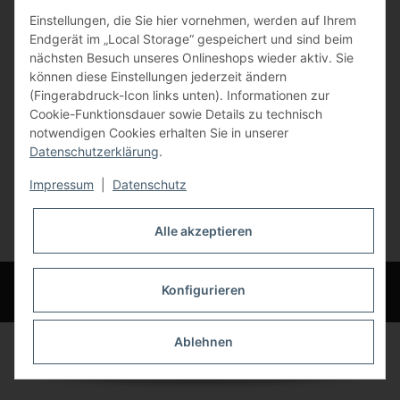
Einstellungen, die Sie hier vornehmen, werden auf Ihrem
84072 Au i.d. Hallertau
Endgerät im „Local Storage“ gespeichert und sind beim
nächsten Besuch unseres Onlineshops wieder aktiv. Sie
info@bauer-tore.de
können diese Einstellungen jederzeit ändern
(Fingerabdruck-Icon links unten). Informationen zur
Cookie-Funktionsdauer sowie Details zu technisch
notwendigen Cookies erhalten Sie in unserer
Datenschutzerklärung
.
Impressum
|
Datenschutz
Vertrag widerrufen
Alle akzeptieren
* Alle Preise inkl. gesetzlicher USt., zzgl.
Versand
© Bauer-Systemtechnik GmbH - Technische Änderungen und Irrtümer
Konfigurieren
vorbehalten
Ablehnen