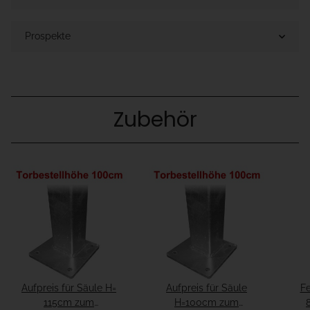
Prospekte
Zubehör
Aufpreis für Säule H=
Aufpreis für Säule
Fe
115cm zum
H=100cm zum