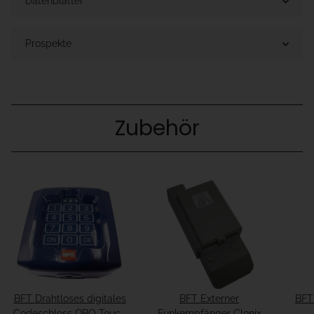
Datenblätter
Prospekte
Zubehör
BFT Drahtloses digitales
BFT Externer
BFT
Codeschloss QBO Touch
Funkempfänger Clonix