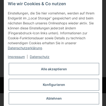
Wie wir Cookies & Co nutzen
Gewerbering 17
Einstellungen, die Sie hier vornehmen, werden auf Ihrem
84072 Au i.d. Hallertau
Endgerät im „Local Storage“ gespeichert und sind beim
nächsten Besuch unseres Onlineshops wieder aktiv. Sie
info@bauer-tore.de
können diese Einstellungen jederzeit ändern
(Fingerabdruck-Icon links unten). Informationen zur
Cookie-Funktionsdauer sowie Details zu technisch
notwendigen Cookies erhalten Sie in unserer
Datenschutzerklärung
.
Impressum
|
Datenschutz
Vertrag widerrufen
Alle akzeptieren
* Alle Preise inkl. gesetzlicher USt., zzgl.
Versand
© Bauer-Systemtechnik GmbH - Technische Änderungen und Irrtümer
Konfigurieren
vorbehalten
Ablehnen