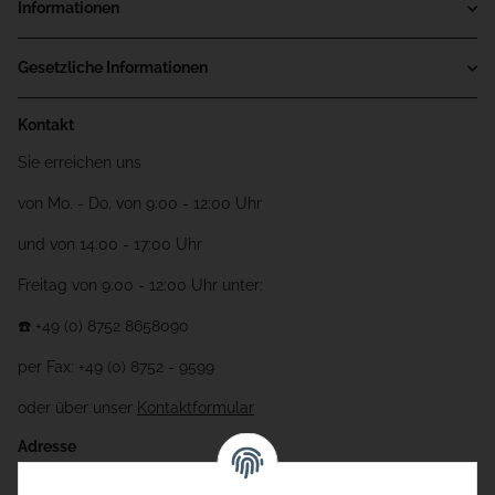
Informationen
Gesetzliche Informationen
Kontakt
Sie erreichen uns
von Mo. - Do. von 9:00 - 12:00 Uhr
und von 14:00 - 17:00 Uhr
Freitag von 9:00 - 12:00 Uhr unter:
☎️ +49 (0) 8752 8658090
per Fax: +49 (0) 8752 - 9599
oder über unser
Kontaktformular
Adresse
Bauer-Systemtechnik GmbH