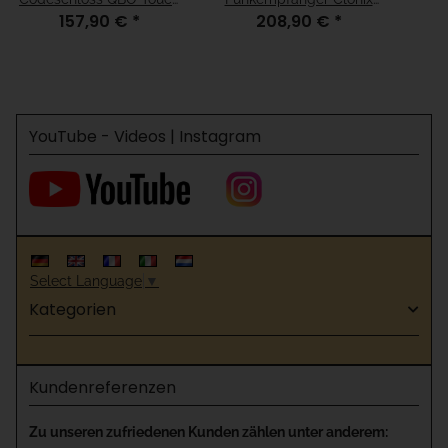
157,90 €
*
208,90 €
*
10 Kanal 433 MHz
2E 2 Kanal 433 MHz
YouTube - Videos | Instagram
Select Language
▼
Kategorien
Kundenreferenzen
Zu unseren zufriedenen Kunden zählen unter anderem: