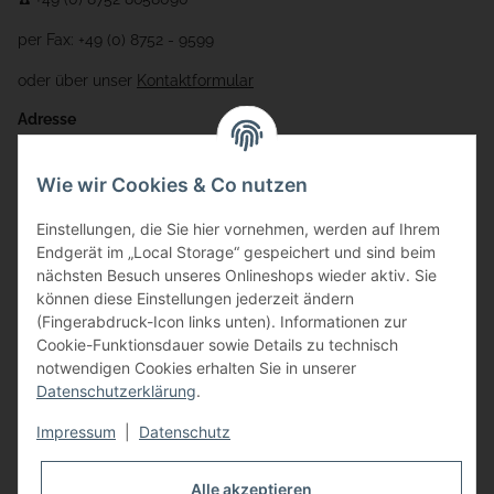
per Fax: +49 (0) 8752 - 9599
oder über unser
Kontaktformular
Adresse
Bauer-Systemtechnik GmbH
Wie wir Cookies & Co nutzen
Gewerbering 17
Einstellungen, die Sie hier vornehmen, werden auf Ihrem
84072 Au i.d. Hallertau
Endgerät im „Local Storage“ gespeichert und sind beim
nächsten Besuch unseres Onlineshops wieder aktiv. Sie
info@bauer-tore.de
können diese Einstellungen jederzeit ändern
(Fingerabdruck-Icon links unten). Informationen zur
Cookie-Funktionsdauer sowie Details zu technisch
notwendigen Cookies erhalten Sie in unserer
Datenschutzerklärung
.
Impressum
|
Datenschutz
Vertrag widerrufen
Alle akzeptieren