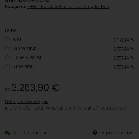
GTIN:
4255835601052
Kategorie:
27BB - Kunststoff ohne Pfosten, 4 Farben
Farbe
Weiß
3.263,90 €
Tannengrün
3.757,90 €
Eiche-Rustikal
3.757,90 €
Silbergrau
3.757,90 €
3.263,90 €
ab
Nettopreise anzeigen
inkl. 19% USt. , zzgl.
Versand
(Spedition mit Längenzuschlag)
Frage zum Artikel
Sofort verfügbar