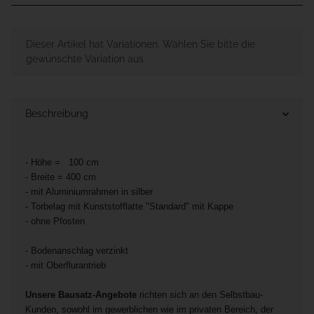
x
Dieser Artikel hat Variationen. Wählen Sie bitte die
gewünschte Variation aus.
Beschreibung
- Höhe = 100 cm
- Breite = 400 cm
- mit Aluminiumrahmen in silber
- Torbelag mit Kunststofflatte "Standard" mit Kappe
- ohne Pfosten
- Bodenanschlag verzinkt
- mit Oberflurantrieb
Unsere Bausatz-Angebote
richten sich an den Selbstbau-
Kunden, sowohl im gewerblichen wie im privaten Bereich, der