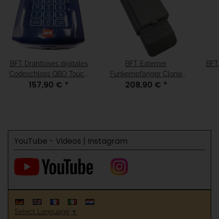
BFT Drahtloses digitales
BFT Externer
BFT
Codeschloss QBO Touch
Funkempfänger Clonix
157,90 €
*
208,90 €
*
10 Kanal 433 MHz
2E 2 Kanal 433 MHz
YouTube - Videos | Instagram
Select Language
▼