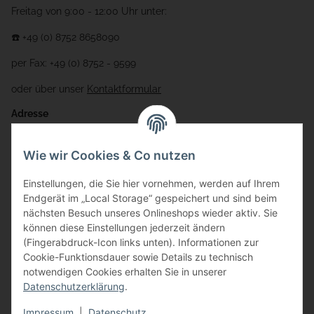
Freitag von 9:00 - 12:00 Uhr unter:
☎️ +49 (0) 8752 8658090
per Fax: +49 (0) 8752 - 9599
oder über unser
Kontaktformular
Adresse
Bauer-Systemtechnik GmbH
Wie wir Cookies & Co nutzen
Gewerbering 17
Einstellungen, die Sie hier vornehmen, werden auf Ihrem
84072 Au i.d. Hallertau
Endgerät im „Local Storage“ gespeichert und sind beim
nächsten Besuch unseres Onlineshops wieder aktiv. Sie
info@bauer-tore.de
können diese Einstellungen jederzeit ändern
(Fingerabdruck-Icon links unten). Informationen zur
Cookie-Funktionsdauer sowie Details zu technisch
notwendigen Cookies erhalten Sie in unserer
Datenschutzerklärung
.
Impressum
|
Datenschutz