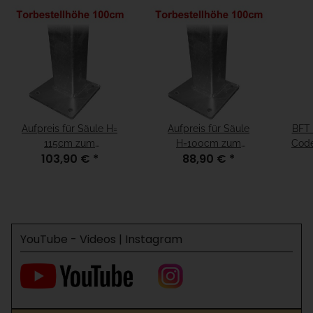
Aufpreis für Säule H=
Aufpreis für Säule
BFT 
115cm zum
H=100cm zum
Code
103,90 €
*
88,90 €
*
Aufschrauben für
Aufschrauben für
1
Fundamenthöhe = "15cm
Fundamenthöhe =
unter fertiger Boden"
"fertiger Boden"
YouTube - Videos | Instagram