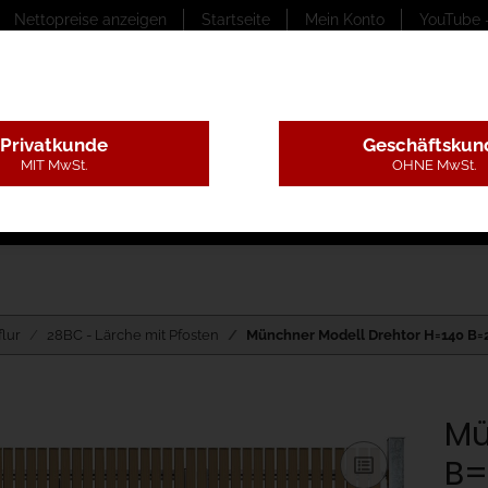
Nettopreise anzeigen
Startseite
Mein Konto
YouTube 
Privatkunde
Geschäftskun
MIT MwSt.
OHNE MwSt.
ungstexte
Montageleistungen
Begutachtung
B
flur
28BC - Lärche mit Pfosten
Münchner Modell Drehtor H=140 B=2
Mü
B=