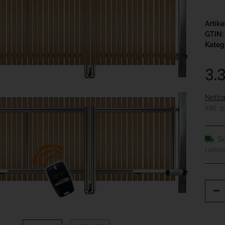
Artik
GTIN:
Kateg
3.
Netto
inkl. 
So
Lieferz