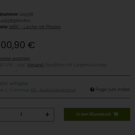
elnummer:
105378
4255835610801
orie:
28BC - Lärche mit Pfosten
300,90 €
preise anzeigen
19% USt. , zzgl.
Versand
(Spedition mit Längenzuschlag)
fort verfügbar
Frage zum Artikel
eit:
3 - 8 Werktage
(DE - Ausland abweichend)
In den Warenkorb