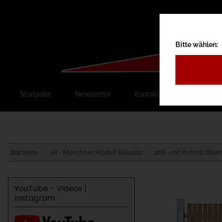
Bitte wählen:
Startseite
Newsletter
Kontakt
Ausschreib
Startseite
28 - Münchner Modell Bausatz
28B - mit Antrieb Ober
YouTube - Videos |
Instagram