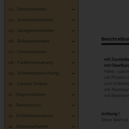
03 - Drehtorantriebe
04 - Schiebetorantriebe
05 - Garagentorantriebe
Beschreibu
06 - Rolladenantriebe
07 - Fensterantriebe
-
mit Zaunlatt
08 - Funkfernsteuerung
-
mit Oberflur
- Höhe = 140c
09 - Sicherheitseinrichtung
- mit Pfosten 
- zum Einbeto
10 - Zubehör Elektrik
- mit Alumini
11 - Absperrpfosten
- mit Bodenan
12 - Rammschutz
Achtung !
13 - Schiebetorsysteme
Diese Ware is
14 - Röhrenlaufwerke