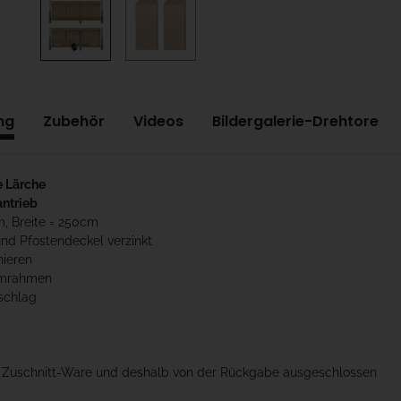
ng
Zubehör
Videos
Bildergalerie-Drehtore
e Lärche
antrieb
m, Breite = 250cm
und Pfostendeckel verzinkt
nieren
umrahmen
schlag
t Zuschnitt-Ware und deshalb von der Rückgabe ausgeschlossen