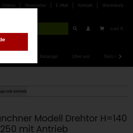
- Videos
Newsletter
E-Mail
Kontakt
Warenkorb
0,00 €
de
ilder-Galerien
Kataloge
Über uns
Stellenangebo
50 mit Antrieb
nchner Modell Drehtor H=140
250 mit Antrieb