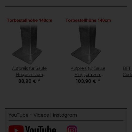
Aufpreis für Säule
Aufpreis für Säule
BFT 
H=140cm zum
H=155cm zum
Code
88,90 €
*
103,90 €
*
Aufschrauben für
Aufschrauben für
1
Fundamenthöhe =
Fundamenthöhe = "15cm
"fertiger Boden"
unter fertiger Boden"
YouTube - Videos | Instagram