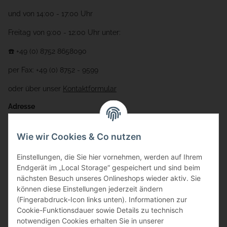
und von 14:00 - 17:00 Uhr
Freitag von 9:00 - 12:00 Uhr unter:
☎️ +49 (0) 8752 8658090
per Fax: +49 (0) 8752 - 9599
oder über unser
Kontaktformular
Adresse
Bauer-Systemtechnik GmbH
Wie wir Cookies & Co nutzen
Gewerbering 17
Einstellungen, die Sie hier vornehmen, werden auf Ihrem
84072 Au i.d. Hallertau
Endgerät im „Local Storage“ gespeichert und sind beim
nächsten Besuch unseres Onlineshops wieder aktiv. Sie
info@bauer-tore.de
können diese Einstellungen jederzeit ändern
(Fingerabdruck-Icon links unten). Informationen zur
Cookie-Funktionsdauer sowie Details zu technisch
notwendigen Cookies erhalten Sie in unserer