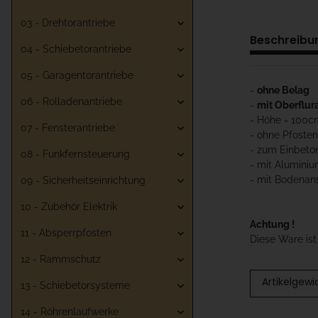
03 - Drehtorantriebe
Beschreibu
04 - Schiebetorantriebe
05 - Garagentorantriebe
-
ohne Belag
06 - Rolladenantriebe
-
mit Oberflur
- Höhe = 100c
07 - Fensterantriebe
- ohne Pfosten
- zum Einbeto
08 - Funkfernsteuerung
- mit Alumini
- mit Bodenan
09 - Sicherheitseinrichtung
10 - Zubehör Elektrik
Achtung !
11 - Absperrpfosten
Diese Ware is
12 - Rammschutz
Artikelgewi
13 - Schiebetorsysteme
14 - Röhrenlaufwerke