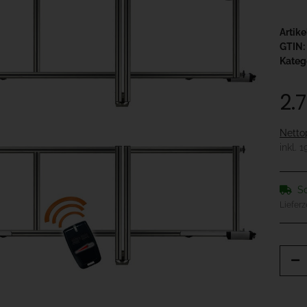
Artik
GTIN:
Kateg
2.
Netto
inkl. 
So
Lieferz