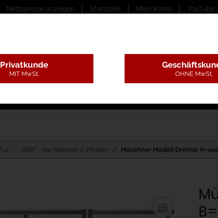
Nettopreise anzeigen
Startseite
Mein Konto
YouTube 
Privatkunde
Geschäftskun
MIT MwSt.
OHNE MwSt.
ungstexte
Montageleistungen
Begutachtung
B
flur
28BF - nur Rahmen o. Pfosten
Münchner Modell Drehtor H=100 
Mü
B=