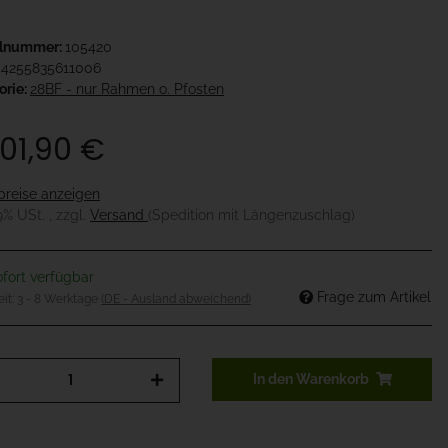
elnummer:
105420
4255835611006
orie:
28BF - nur Rahmen o. Pfosten
701,90 €
preise anzeigen
19% USt. , zzgl.
Versand
(Spedition mit Längenzuschlag)
fort verfügbar
Frage zum Artikel
eit:
3 - 8 Werktage
(DE - Ausland abweichend)
In den Warenkorb