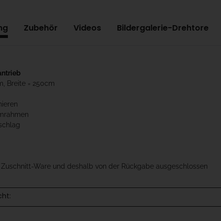
ng
Zubehör
Videos
Bildergalerie-Drehtore
antrieb
m, Breite = 250cm
nieren
umrahmen
schlag
t Zuschnitt-Ware und deshalb von der Rückgabe ausgeschlossen
cht: