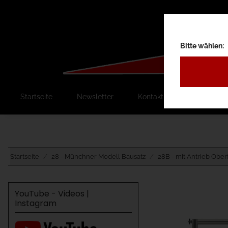
Bitte wählen:
Startseite
Newsletter
Kontakt
Ausschreib
Startseite
28 - Münchner Modell Bausatz
28B - mit Antrieb Ober
YouTube - Videos |
Instagram