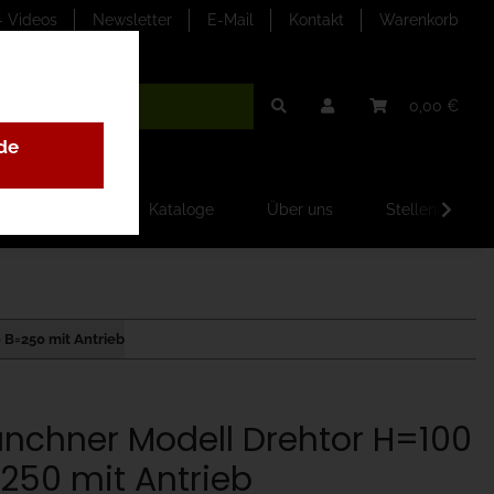
- Videos
Newsletter
E-Mail
Kontakt
Warenkorb
0,00 €
de
ilder-Galerien
Kataloge
Über uns
Stellenangebo
B=250 mit Antrieb
nchner Modell Drehtor H=100
250 mit Antrieb