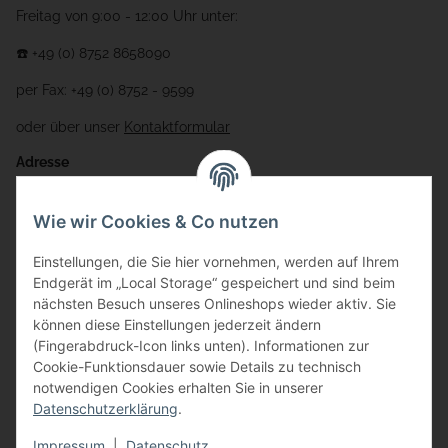
Freitag von 9:00 - 12:00 Uhr unter:
☎️ +49 (0) 8752 8658090
per Fax: +49 (0) 8752 - 9599
oder über unser
Kontaktformular
Adresse
Bauer-Systemtechnik GmbH
Wie wir Cookies & Co nutzen
Gewerbering 17
Einstellungen, die Sie hier vornehmen, werden auf Ihrem
84072 Au i.d. Hallertau
Endgerät im „Local Storage“ gespeichert und sind beim
nächsten Besuch unseres Onlineshops wieder aktiv. Sie
info@bauer-tore.de
können diese Einstellungen jederzeit ändern
(Fingerabdruck-Icon links unten). Informationen zur
Cookie-Funktionsdauer sowie Details zu technisch
notwendigen Cookies erhalten Sie in unserer
Datenschutzerklärung
.
Impressum
|
Datenschutz