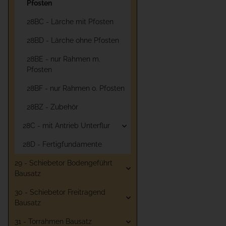
Pfosten
28BC - Lärche mit Pfosten
28BD - Lärche ohne Pfosten
28BE - nur Rahmen m.
Pfosten
28BF - nur Rahmen o. Pfosten
28BZ - Zubehör
28C - mit Antrieb Unterflur
28D - Fertigfundamente
29 - Schiebetor Bodengeführt
Bausatz
30 - Schiebetor Freitragend
Bausatz
31 - Torrahmen Bausatz