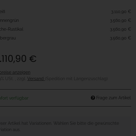
e
eiß
3.110,90 €
nnengrün
3.560,90 €
che-Rustikal
3.560,90 €
lbergrau
3.560,90 €
.110,90 €
preise anzeigen
19% USt. , zzgl.
Versand
(Spedition mit Längenzuschlag)
Frage zum Artikel
fort verfügbar
eser Artikel hat Variationen. Wählen Sie bitte die gewünschte
iation aus.