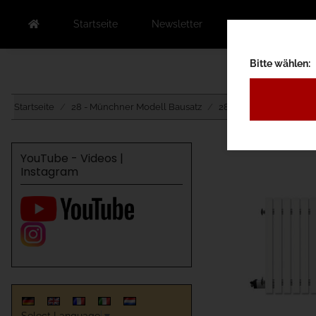
Startseite
Newsletter
Kontakt
Au
Bitte wählen:
Startseite
28 - Münchner Modell Bausatz
28B - mit Antrieb Ober
YouTube - Videos |
Instagram
Select Language
▼