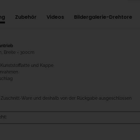
ng
Zubehör
Videos
Bildergalerie-Drehtore
antrieb
m, Breite = 300cm
 Kunststofflatte und Kappe
umrahmen
schlag
t Zuschnitt-Ware und deshalb von der Rückgabe ausgeschlossen
cht: