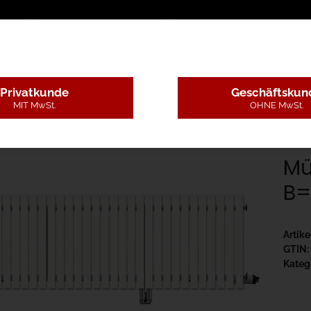
sschreibungstexte
Montageleistungen
Begutachtun
Privatkunde
Geschäftskun
MIT MwSt.
OHNE MwSt.
flur
28BB - Kunststoff ohne Pfosten
Münchner Modell Drehtor H=12
Mü
B=
Artik
GTIN:
Kateg