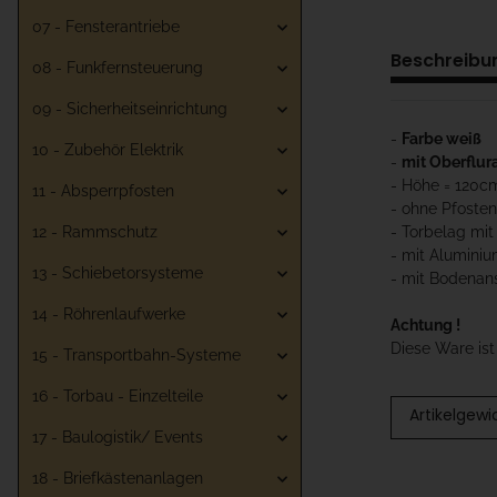
07 - Fensterantriebe
Beschreibu
08 - Funkfernsteuerung
09 - Sicherheitseinrichtung
-
Farbe weiß
10 - Zubehör Elektrik
-
mit Oberflur
- Höhe = 120c
11 - Absperrpfosten
- ohne Pfosten
12 - Rammschutz
- Torbelag mit
- mit Alumini
13 - Schiebetorsysteme
- mit Bodenan
14 - Röhrenlaufwerke
Achtung !
Diese Ware is
15 - Transportbahn-Systeme
16 - Torbau - Einzelteile
Artikelgewi
17 - Baulogistik/ Events
18 - Briefkästenanlagen