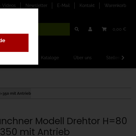
- Videos
Newsletter
E-Mail
Kontakt
Warenkorb
0,00 €
de
ilder-Galerien
Kataloge
Über uns
Stellenangebo
=350 mit Antrieb
nchner Modell Drehtor H=80
350 mit Antrieb