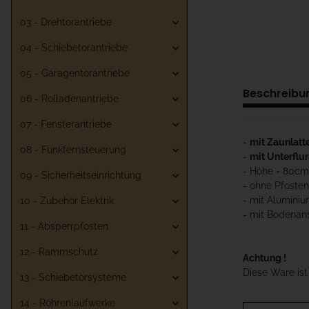
03 - Drehtorantriebe
04 - Schiebetorantriebe
05 - Garagentorantriebe
Beschreibu
06 - Rolladenantriebe
07 - Fensterantriebe
-
mit Zaunlatt
08 - Funkfernsteuerung
-
mit Unterflur
- Höhe = 80cm
09 - Sicherheitseinrichtung
- ohne Pfosten
- mit Alumini
10 - Zubehör Elektrik
- mit Bodenan
11 - Absperrpfosten
12 - Rammschutz
Achtung !
Diese Ware is
13 - Schiebetorsysteme
14 - Röhrenlaufwerke