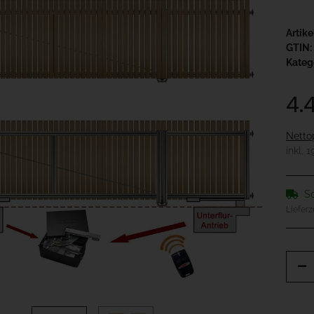
Artik
GTIN:
Kateg
4.
Netto
inkl. 
So
Lieferz