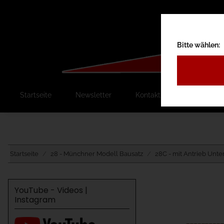
Bitte wählen:
Startseite
Newsletter
Kontakt
Ausschreib
Startseite
28 - Münchner Modell Bausatz
28C - mit Antrieb Unter
YouTube - Videos |
Instagram