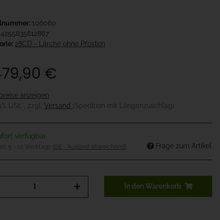
elnummer:
106060
4255835612867
orie:
28CD - Lärche ohne Pfosten
479,90 €
preise anzeigen
19% USt. , zzgl.
Versand
(Spedition mit Längenzuschlag)
fort verfügbar
Frage zum Artikel
eit:
5 - 10 Werktage
(DE - Ausland abweichend)
In den Warenkorb