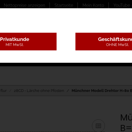
Nettopreise anzeigen
Startseite
Mein Konto
YouTube 
Privatkunde
Geschäftskun
MIT MwSt.
OHNE MwSt.
ungstexte
Montageleistungen
Begutachtung
B
flur
28CD - Lärche ohne Pfosten
Münchner Modell Drehtor H=80 B
Mü
B=