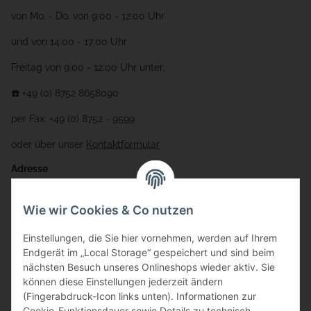
von Mo. - Do. von 9:00 - 12:00 Uhr
und von 14:00 - 17:00 Uhr
Freitag von 9:00 - 12:00 Uhr unter:
☎️ +49 (0) 8752 8658090
per Fax: +49 (0) 8752 - 9599
oder über unser
Kontaktformular
Adresse
Bauer-Systemtechnik GmbH
Wie wir Cookies & Co nutzen
Gewerbering 17
Einstellungen, die Sie hier vornehmen, werden auf Ihrem
84072 Au i.d. Hallertau
Endgerät im „Local Storage“ gespeichert und sind beim
nächsten Besuch unseres Onlineshops wieder aktiv. Sie
info@bauer-tore.de
können diese Einstellungen jederzeit ändern
(Fingerabdruck-Icon links unten). Informationen zur
Cookie-Funktionsdauer sowie Details zu technisch