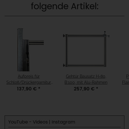
folgende Artikel:
Aufpreis für
Gehtür Bausatz H=80,
P
Schloß/Drückergarnitur
B:100, mit Alu-Rahmen
Fla
137,90 €
*
257,90 €
*
für Schiebetor, für H=80
YouTube - Videos | Instagram