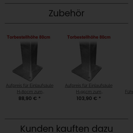
Zubehör
Aufpreis für Einlaufsäule
Aufpreis für Einlaufsäule
H=80cm zum
H=95cm zum
Füh
88,90 €
*
103,90 €
*
Aufschrauben für
Aufschrauben für
zum
Fundamenthöhe =
Fundamenthöhe = "15cm
F
"fertiger Boden"
unter fertiger Boden"
Kunden kauften dazu