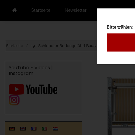
Startseite
Newsletter
Kontakt
Au
Bitte wählen:
Startseite
29 - Schiebetor Bodengeführt Bausatz
29B - zum Ein
YouTube - Videos |
Instagram