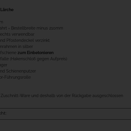
 Lärche
cm
fahrt = Bestellbreite minus 210mm
 Rechts verwendbar
und Pfostendeckel verzinkt
mrahmen in silber
ufschiene
zum Einbetonieren
rfalle (Hakenschloß gegen Aufpreis)
nger
 und Schienenputzer
or-Führungsrolle
t Zuschnitt-Ware und deshalb von der Rückgabe ausgeschlossen
cht: