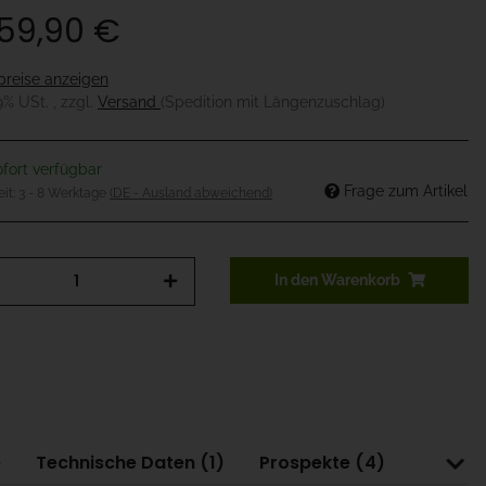
059,90 €
preise anzeigen
19% USt. , zzgl.
Versand
(Spedition mit Längenzuschlag)
fort verfügbar
Frage zum Artikel
eit:
3 - 8 Werktage
(DE - Ausland abweichend)
In den Warenkorb
e
Technische Daten (1)
Prospekte (4)