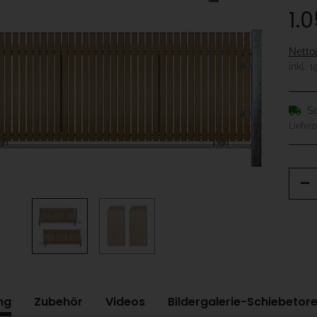
1.
Netto
inkl. 
So
Lieferz
ng
Zubehör
Videos
Bildergalerie-Schiebetor