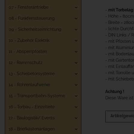
07 - Fensterantriebe
-
mit Torbelag
- Höhe = 80cm
08 - Funkfernsteuerung
- Breite = 280
- lichte Durch
09 - Sicherheitseinrichtung
- DIN Links /
10 - Zubehör Elektrik
- mit Pfosten 
- mit Aluminiu
11 - Absperrpfosten
- mit Bodenla
- mit Gartento
12 - Rammschutz
- mit Einlauffä
- mit Torrolle
13 - Schiebetorsysteme
- mit Schiebet
14 - Röhrenlaufwerke
Achtung !
15 - Transportbahn-Systeme
Diese Ware is
16 - Torbau - Einzelteile
Artikelgewi
17 - Baulogistik/ Events
18 - Briefkästenanlagen