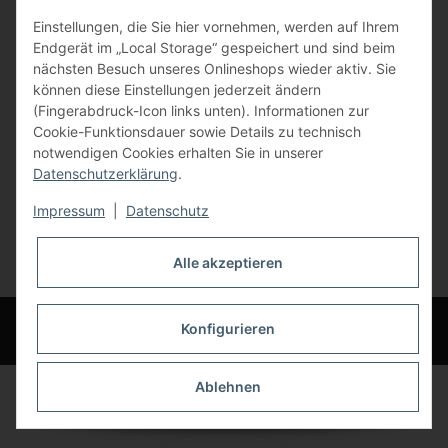
Einstellungen, die Sie hier vornehmen, werden auf Ihrem
84072 Au i.d. Hallertau
Endgerät im „Local Storage“ gespeichert und sind beim
nächsten Besuch unseres Onlineshops wieder aktiv. Sie
info@bauer-tore.de
können diese Einstellungen jederzeit ändern
(Fingerabdruck-Icon links unten). Informationen zur
Cookie-Funktionsdauer sowie Details zu technisch
notwendigen Cookies erhalten Sie in unserer
Datenschutzerklärung
.
Impressum
|
Datenschutz
Vertrag widerrufen
Alle akzeptieren
* Alle Preise inkl. gesetzlicher USt., zzgl.
Versand
© Bauer-Systemtechnik GmbH - Technische Änderungen und Irrtümer
Konfigurieren
vorbehalten
Ablehnen