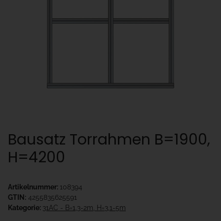
Bausatz Torrahmen B=1900,
H=4200
Artikelnummer:
108394
GTIN:
4255835625591
Kategorie:
31AC - B=1,3-2m, H=3,1-5m