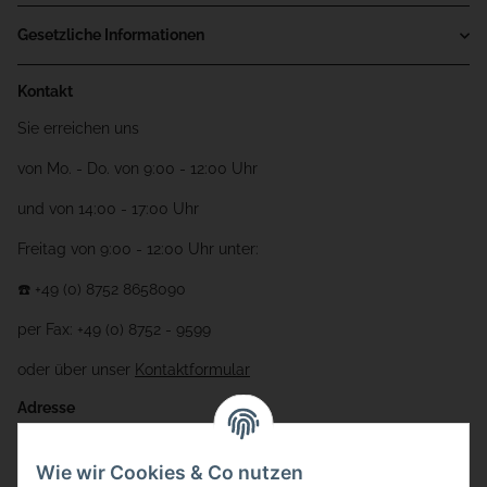
Gesetzliche Informationen
Kontakt
Sie erreichen uns
von Mo. - Do. von 9:00 - 12:00 Uhr
und von 14:00 - 17:00 Uhr
Freitag von 9:00 - 12:00 Uhr unter:
☎️ +49 (0) 8752 8658090
per Fax: +49 (0) 8752 - 9599
oder über unser
Kontaktformular
Adresse
Bauer-Systemtechnik GmbH
Wie wir Cookies & Co nutzen
Gewerbering 17